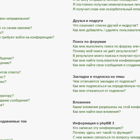
Я постоянно получаю нежелательные ли
Я получил спам или оскорбительный email
авно неправильное!
Друзья и недруги
Что означают списки друзей и недругов?
е со своим именем?
Как мне добавлять / удалять пользовател
го?
ня требуют войти на конференцию?
Поиск по форумам
Как мне выполнить поиск по форуму ил
Почему мой поиск не даёт результатов?
В результате моего поиска я получил пус
общение?
Как мне найти пользователя конференци
бщению?
Как мне найти свои сообщения и создан
нтов ответа?
Закладки и подписка на темы
рос?
Чем отличаются закладки от подписки?
умы?
Как мне подписаться на определённую т
Как мне отказаться от подписки?
ератору?
здании сообщения?
Вложения
ия?
Какие вложения разрешены на этой конф
Как мне найти мои вложения?
оздаваемых тем
Информация о phpBB 3
Кто написал эту конференцию?
Почему здесь нет такой-то функции?
С кем можно связаться по вопросу некор