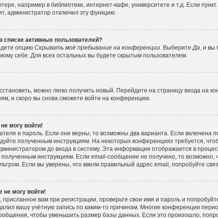
ере, например в библиотеке, интернет-кафе, университете и т.д. Если пункт
ит, администратор отключил эту функцию.
 в списке активных пользователей?
айдете опцию
Скрывать моё пребывание на конференции
. Выберите
Да
, и вы
ому себе. Для всех остальных вы будете скрытым пользователем.
осстановить, можно легко получить новый. Перейдите на страницу входа на к
иям, и скоро вы снова сможете войти на конференцию.
 не могу войти!
ателя и пароль. Если они верны, то возможны два варианта. Если включена 
следуйте полученным инструкциям. На некоторых конференциях требуется, чт
министратором до входа в систему. Эта информация отображается в процес
 полученным инструкциям. Если email-сообщение не получено, то возможно, 
льтром. Если вы уверены, что ввели правильный адрес email, попробуйте свя
 не могу войти!
 присланное вам при регистрации, проверьте свои имя и пароль и попробуйт
алил вашу учётную запись по каким-то причинам. Многие конференции пери
ообщения, чтобы уменьшить размер базы данных. Если это произошло, попро