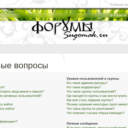
Уставная гр
е-Газета
мые вопросы
Уровни пользователей и группы
Кто такие администраторы?
ся?
Кто такие модераторы?
вторять ввод имени и пароля?
Что такое группы пользователей?
ске активных пользователей?
Где находятся группы и как мне вступить
Как мне стать лидером группы?
гу войти!
Почему названия некоторых групп имеют
огу войти!
Что такое группа по умолчанию?
Что означает ссылка «Наша команда»?
нференции»?
Личные сообщения
Я не могу отправить личные сообщения!