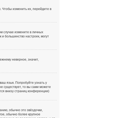
. Чтобы изменить их, перейдите в
том случае измените в личных
ак и большинство настроек, могут
ежнему неверное, значит,
ваш язык. Попробуйте узнать у
не существует, то вы сами можете
тся внизу страниц конференции)
анию, обычно это звёздочки,
гое, обычно более крупное