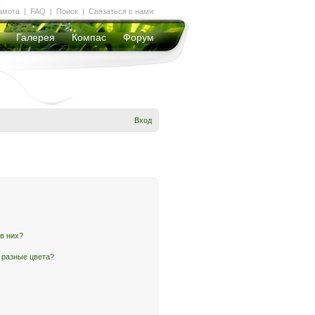
амота
|
FAQ
|
Поиск
|
Связаться с нами
Галерея
Компас
Форум
Вход
 в них?
 разные цвета?