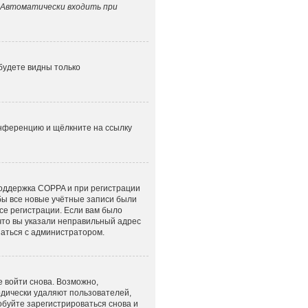
Автоматически входить при
 будете видны только
онференцию и щёлкните на ссылку
поддержка COPPA и при регистрации
обы все новые учётные записи были
се регистрации. Если вам было
что вы указали неправильный адрес
заться с администратором.
е войти снова. Возможно,
одически удаляют пользователей,
буйте зарегистрироваться снова и