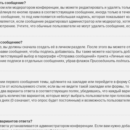
ить сообщение?
ром или модератором конференции, вы можете редактировать и удалять толь
ёлкнув по кнопке
правка
в соответствующем сообщении, иногда только в тече
а сообщение, то под ним появится небольшая надпись, которая показывает ко
оявляется, если сообщение редактировал администратор или модератор, хотя 
трению. Учтите, что обычные пользователи не могут удалить сообщение, есл
у сообщению?
, вы должны сначала создать её в личном разделе. После этого вы можете о
авки сообщения, чтобы подпись добавилась. Вы также можете настроить до
тветствующий выбор в параграфе «Отправка сообщений» пункта «Личные нас
ение подписи в отдельных сообщениях, убрав флажок
Присоединить подпись
нии первого сообщения темы, щёлкните на закладке или перейдите в форму
ти от используемого стиля; если вы не видите такой закладки или формы, то
 два варианта ответа в соответствующих полях, убедившись, что каждый вар
адать количество вариантов, которые могут выбрать пользователи при голос
 днях (0 означает, что опрос будет постоянным) и возможность пользователе
вариантов ответа?
твета устанавливается администратором конференции. Если вам нужно добав