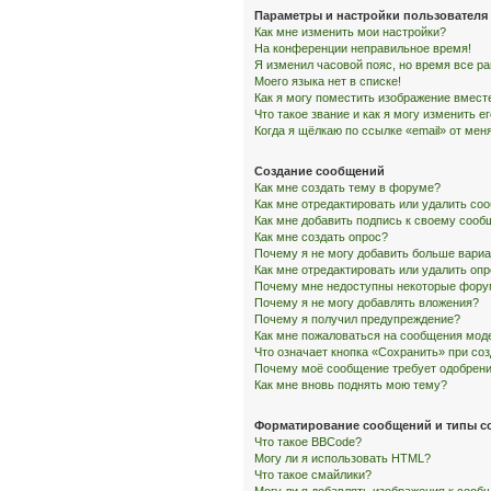
Параметры и настройки пользователя
Как мне изменить мои настройки?
На конференции неправильное время!
Я изменил часовой пояс, но время все р
Моего языка нет в списке!
Как я могу поместить изображение вмест
Что такое звание и как я могу изменить е
Когда я щёлкаю по ссылке «email» от ме
Создание сообщений
Как мне создать тему в форуме?
Как мне отредактировать или удалить со
Как мне добавить подпись к своему соо
Как мне создать опрос?
Почему я не могу добавить больше вариа
Как мне отредактировать или удалить оп
Почему мне недоступны некоторые фор
Почему я не могу добавлять вложения?
Почему я получил предупреждение?
Как мне пожаловаться на сообщения мод
Что означает кнопка «Сохранить» при со
Почему моё сообщение требует одобрен
Как мне вновь поднять мою тему?
Форматирование сообщений и типы с
Что такое BBCode?
Могу ли я использовать HTML?
Что такое смайлики?