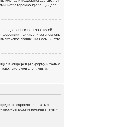
включена ли поддержка аватар, и от
с администратором конференции для
т определённых пользователей:
нференции, так как они установлены
высить своё звание. На большинстве
нную в конференцию форму, и только
почтовой системой анонимными
 придется зарегистрироваться,
ример: «Вы можете начинать темы»,