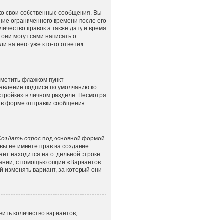
ко свои собственные сообщения. Вы
ние ограниченного времени после его
личество правок а также дату и время
они могут сами написать о
и на него уже кто-то ответил.
тметить флажком пункт
бавление подписи по умолчанию ко
тройки» в личном разделе. Несмотря
в форме отправки сообщения.
Создать опрос
под основной формой
 вы не имеете прав на создание
иант находится на отдельной строке
овании, с помощью опции «Вариантов
й изменять вариант, за который они
ить количество вариантов,