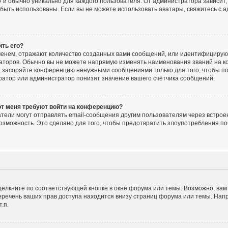
 и обычно уникально для каждого пользователя. От администратора зависит, 
ут быть использованы. Если вы не можете использовать аватары, свяжитесь 
ить его?
енем, отражают количество созданных вами сообщений, или идентифицирую
аторов. Обычно вы не можете напрямую изменять наименования званий на ко
е засоряйте конференцию ненужными сообщениями только для того, чтобы по
ратор или администратор понизят значение вашего счётчика сообщений.
от меня требуют войти на конференцию?
тели могут отправлять email-сообщения другим пользователям через встрое
озможность. Это сделано для того, чтобы предотвратить злоупотребления 
ёлкните по соответствующей кнопке в окне форума или темы. Возможно, вам
речень ваших прав доступа находится внизу страниц форума или темы. Нап
.п.