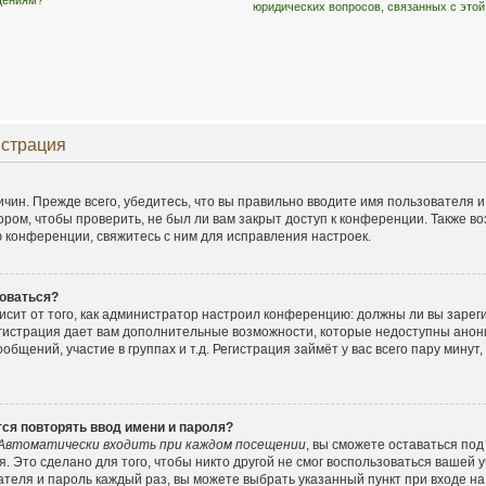
бщениям?
юридических вопросов, связанных с это
истрация
чин. Прежде всего, убедитесь, что вы правильно вводите имя пользователя 
ором, чтобы проверить, не был ли вам закрыт доступ к конференции. Также в
конференции, свяжитесь с ним для исправления настроек.
оваться?
ависит от того, как администратор настроил конференцию: должны ли вы заре
егистрация дает вам дополнительные возможности, которые недоступны ано
общений, участие в группах и т.д. Регистрация займёт у вас всего пару минут
ся повторять ввод имени и пароля?
Автоматически входить при каждом посещении
, вы сможете оставаться по
. Это сделано для того, чтобы никто другой не смог воспользоваться вашей у
ателя и пароль каждый раз, вы можете выбрать указанный пункт при входе н