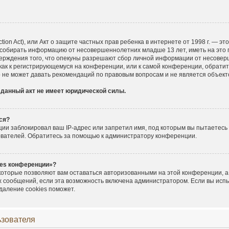
ection Act), или Акт о защите частных прав ребенка в интернете от 1998 г. — 
 собирать информацию от несовершеннолетних младше 13 лет, иметь на это 
верждения того, что опекуны разрешают сбор личной информации от несовер
 как к регистрирующемуся на конференции, или к самой конференции, обратит
 не может давать рекомендаций по правовым вопросам и не является объек
 данный акт не имеет юридической силы.
ся?
и заблокировал ваш IP-адрес или запретил имя, под которым вы пытаетесь 
ователей. Обратитесь за помощью к администратору конференции.
ies конференции»?
 которые позволяют вам оставаться авторизованными на этой конференции, а
х сообщений, если эта возможность включена администратором. Если вы исп
даление cookies поможет.
ьзователя