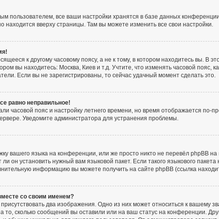
ым пользователем, все ваши настройки хранятся в базе данных конференции
но находится вверху страницы. Там вы можете изменить все свои настройки.
мя!
ящееся к другому часовому поясу, а не к тому, в котором находитесь вы. В э
тором вы находитесь: Москва, Киев и т.д. Учтите, что изменять часовой пояс, к
тели. Если вы не зарегистрированы, то сейчас удачный момент сделать это.
все равно неправильное!
али часовой пояс и настройку летнего времени, но время отображается по-пр
сервере. Уведомите администратора для устранения проблемы.
ку вашего языка на конференции, или же просто никто не перевёл phpBB на 
и он установить нужный вам языковой пакет. Если такого языкового пакета 
лнительную информацию вы можете получить на сайте phpBB (ссылка находи
 вместе со своим именем?
присутствовать два изображения. Одно из них может относиться к вашему зв
а то, сколько сообщений вы оставили или на ваш статус на конференции. Дру