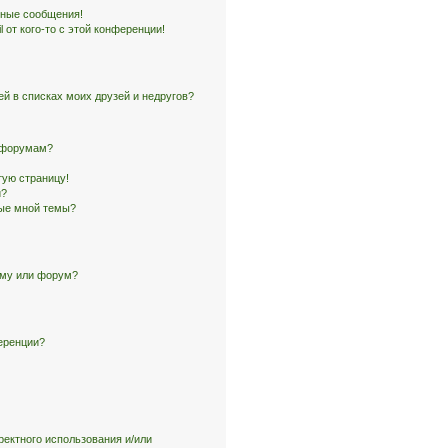
чные сообщения!
 от кого-то с этой конференции!
ей в списках моих друзей и недругов?
и форумам?
тую страницу!
и?
ные мной темы?
ему или форум?
еренции?
ректного использования и/или