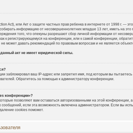
ection Act), или Акт о защите частных прав ребенка в интернете от 1998 г. — 
 собирать информацию от несовершеннолетних младше 13 лет, иметь на это 
верждения того, что опекуны разрешают сбор личной информации от несовер
 как к регистрирующемуся на конференции, или к самой конференции, обратит
 не может давать рекомендаций по правовым вопросам и не является объек
 данный акт не имеет юридической силы.
ся?
и заблокировал ваш IP-адрес или запретил имя, под которым вы пытаетесь 
ователей. Обратитесь за помощью к администратору конференции.
ies конференции»?
 которые позволяют вам оставаться авторизованными на этой конференции, а
х сообщений, если эта возможность включена администратором. Если вы исп
даление cookies поможет.
ьзователя