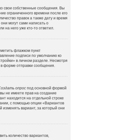
ко свои собственные сообщения. Вы
ние ограниченного времени после его
личество правок а также дату и время
они могут сами написать о
и на него уже кто-то ответил.
тметить флажком пункт
бавление подписи по умолчанию ко
тройки» в личном разделе. Несмотря
в форме отправки сообщения.
Создать опрос
под основной формой
 вы не имеете прав на создание
иант находится на отдельной строке
овании, с помощью опции «Вариантов
й изменять вариант, за который они
ить количество вариантов,