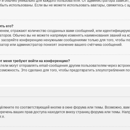
 и обычно уникально для каждого пользователя. От администратора зависит, 
ут быть использованы. Если вы не можете использовать аватары, свяжитесь 
ить его?
енем, отражают количество созданных вами сообщений, или идентифицирую
аторов. Обычно вы не можете напрямую изменять наименования званий на ко
е засоряйте конференцию ненужными сообщениями только для того, чтобы по
ратор или администратор понизят значение вашего счётчика сообщений.
от меня требуют войти на конференцию?
тели могут отправлять email-сообщения другим пользователям через встрое
озможность. Это сделано для того, чтобы предотвратить злоупотребления 
ёлкните по соответствующей кнопке в окне форума или темы. Возможно, вам
речень ваших прав доступа находится внизу страниц форума или темы. Нап
.п.