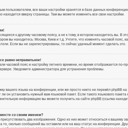
ым пользователем, все ваши настройки хранятся в базе данных конференции
но находится вверху страницы. Там вы можете изменить все свои настройки.
мя!
ящееся к другому часовому поясу, а не к тому, в котором находитесь вы. В э
тором вы находитесь: Москва, Киев и т.д. Учтите, что изменять часовой пояс, к
тели. Если вы не зарегистрированы, то сейчас удачный момент сделать это.
все равно неправильное!
али часовой пояс и настройку летнего времени, но время отображается по-пр
сервере. Уведомите администратора для устранения проблемы.
ку вашего языка на конференции, или же просто никто не перевёл phpBB на 
и он установить нужный вам языковой пакет. Если такого языкового пакета 
лнительную информацию вы можете получить на сайте phpBB (ссылка находи
 вместе со своим именем?
присутствовать два изображения. Одно из них может относиться к вашему зв
а то, сколько сообщений вы оставили или на ваш статус на конференции. Дру