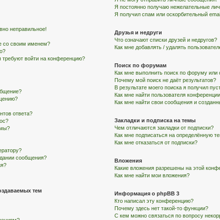
Я постоянно получаю нежелательные ли
Я получил спам или оскорбительный email
авно неправильное!
Друзья и недруги
Что означают списки друзей и недругов?
е со своим именем?
Как мне добавлять / удалять пользовател
го?
ня требуют войти на конференцию?
Поиск по форумам
Как мне выполнить поиск по форуму ил
Почему мой поиск не даёт результатов?
В результате моего поиска я получил пус
общение?
Как мне найти пользователя конференци
бщению?
Как мне найти свои сообщения и создан
нтов ответа?
Закладки и подписка на темы
рос?
Чем отличаются закладки от подписки?
умы?
Как мне подписаться на определённую т
Как мне отказаться от подписки?
ератору?
здании сообщения?
Вложения
ия?
Какие вложения разрешены на этой конф
Как мне найти мои вложения?
оздаваемых тем
Информация о phpBB 3
Кто написал эту конференцию?
Почему здесь нет такой-то функции?
С кем можно связаться по вопросу некор