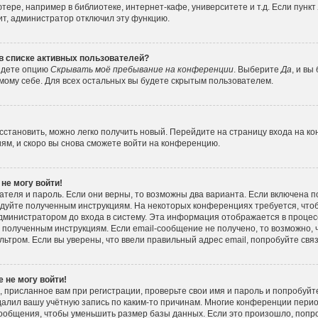
ере, например в библиотеке, интернет-кафе, университете и т.д. Если пункт
ит, администратор отключил эту функцию.
 в списке активных пользователей?
айдете опцию
Скрывать моё пребывание на конференции
. Выберите
Да
, и вы
ому себе. Для всех остальных вы будете скрытым пользователем.
осстановить, можно легко получить новый. Перейдите на страницу входа на к
иям, и скоро вы снова сможете войти на конференцию.
 не могу войти!
ателя и пароль. Если они верны, то возможны два варианта. Если включена 
следуйте полученным инструкциям. На некоторых конференциях требуется, чт
министратором до входа в систему. Эта информация отображается в процес
 полученным инструкциям. Если email-сообщение не получено, то возможно, 
льтром. Если вы уверены, что ввели правильный адрес email, попробуйте свя
 не могу войти!
 присланное вам при регистрации, проверьте свои имя и пароль и попробуйт
алил вашу учётную запись по каким-то причинам. Многие конференции пери
ообщения, чтобы уменьшить размер базы данных. Если это произошло, попро