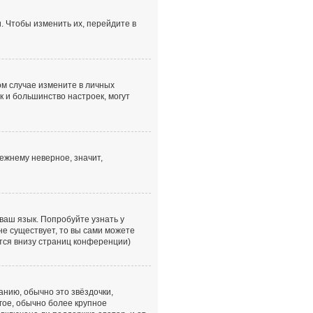
. Чтобы изменить их, перейдите в
том случае измените в личных
ак и большинство настроек, могут
ежнему неверное, значит,
ваш язык. Попробуйте узнать у
не существует, то вы сами можете
тся внизу страниц конференции)
анию, обычно это звёздочки,
гое, обычно более крупное