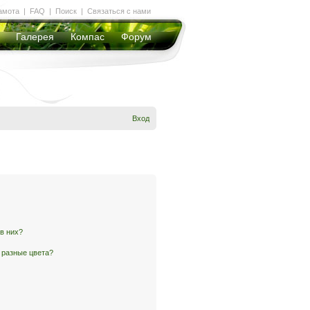
амота
|
FAQ
|
Поиск
|
Связаться с нами
Галерея
Компас
Форум
Вход
 в них?
 разные цвета?