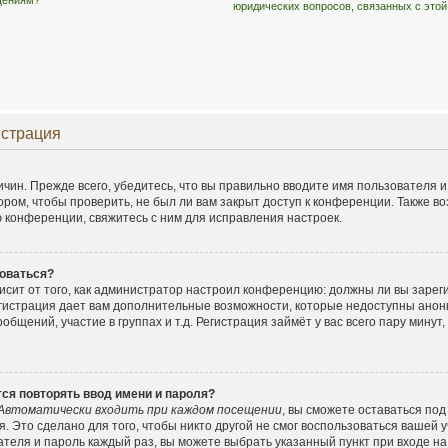
бщениям?
юридических вопросов, связанных с это
истрация
чин. Прежде всего, убедитесь, что вы правильно вводите имя пользователя 
ором, чтобы проверить, не был ли вам закрыт доступ к конференции. Также в
конференции, свяжитесь с ним для исправления настроек.
оваться?
ависит от того, как администратор настроил конференцию: должны ли вы заре
егистрация дает вам дополнительные возможности, которые недоступны ано
общений, участие в группах и т.д. Регистрация займёт у вас всего пару минут
ся повторять ввод имени и пароля?
Автоматически входить при каждом посещении
, вы сможете оставаться по
. Это сделано для того, чтобы никто другой не смог воспользоваться вашей у
ателя и пароль каждый раз, вы можете выбрать указанный пункт при входе н