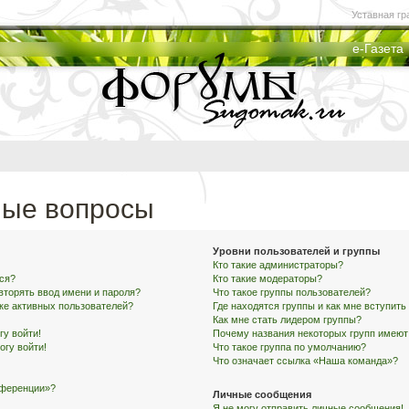
Уставная гр
е-Газета
мые вопросы
Уровни пользователей и группы
Кто такие администраторы?
ся?
Кто такие модераторы?
вторять ввод имени и пароля?
Что такое группы пользователей?
ске активных пользователей?
Где находятся группы и как мне вступить
Как мне стать лидером группы?
гу войти!
Почему названия некоторых групп имеют
огу войти!
Что такое группа по умолчанию?
Что означает ссылка «Наша команда»?
нференции»?
Личные сообщения
Я не могу отправить личные сообщения!