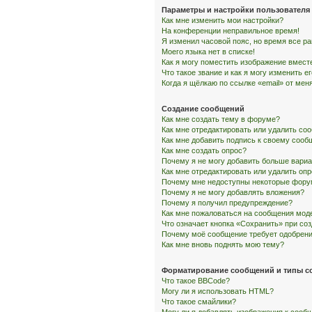
Параметры и настройки пользователя
Как мне изменить мои настройки?
На конференции неправильное время!
Я изменил часовой пояс, но время все р
Моего языка нет в списке!
Как я могу поместить изображение вмест
Что такое звание и как я могу изменить е
Когда я щёлкаю по ссылке «email» от ме
Создание сообщений
Как мне создать тему в форуме?
Как мне отредактировать или удалить со
Как мне добавить подпись к своему соо
Как мне создать опрос?
Почему я не могу добавить больше вариа
Как мне отредактировать или удалить оп
Почему мне недоступны некоторые фор
Почему я не могу добавлять вложения?
Почему я получил предупреждение?
Как мне пожаловаться на сообщения мод
Что означает кнопка «Сохранить» при со
Почему моё сообщение требует одобрен
Как мне вновь поднять мою тему?
Форматирование сообщений и типы с
Что такое BBCode?
Могу ли я использовать HTML?
Что такое смайлики?