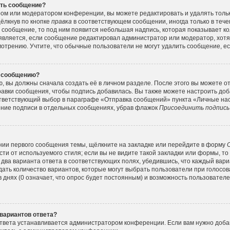
ить сообщение?
ром или модератором конференции, вы можете редактировать и удалять толь
ёлкнув по кнопке
правка
в соответствующем сообщении, иногда только в тече
а сообщение, то под ним появится небольшая надпись, которая показывает ко
оявляется, если сообщение редактировал администратор или модератор, хотя 
трению. Учтите, что обычные пользователи не могут удалить сообщение, есл
у сообщению?
, вы должны сначала создать её в личном разделе. После этого вы можете о
авки сообщения, чтобы подпись добавилась. Вы также можете настроить до
тветствующий выбор в параграфе «Отправка сообщений» пункта «Личные нас
ение подписи в отдельных сообщениях, убрав флажок
Присоединить подпись
нии первого сообщения темы, щёлкните на закладке или перейдите в форму
ти от используемого стиля; если вы не видите такой закладки или формы, то
 два варианта ответа в соответствующих полях, убедившись, что каждый вар
адать количество вариантов, которые могут выбрать пользователи при голос
 днях (0 означает, что опрос будет постоянным) и возможность пользователе
вариантов ответа?
твета устанавливается администратором конференции. Если вам нужно добав