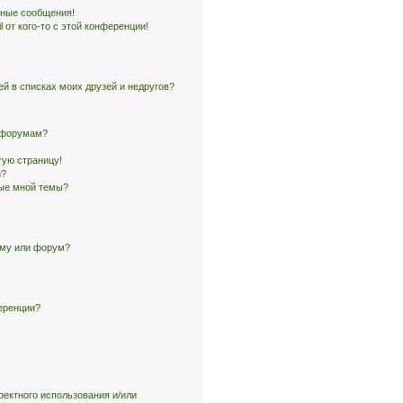
чные сообщения!
 от кого-то с этой конференции!
ей в списках моих друзей и недругов?
и форумам?
тую страницу!
и?
ные мной темы?
ему или форум?
еренции?
ректного использования и/или