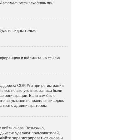
Автоматически входить при
 будете видны только
онференцию и щёлкните на ссылку
поддержка COPPA и при регистрации
обы все новые учётные записи были
се регистрации. Если вам было
что вы указали неправильный адрес
заться с администратором.
е войти снова. Возможно,
одически удаляют пользователей,
буйте зарегистрироваться снова и