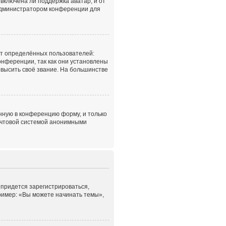
включена ли поддержка аватар, и от
с администратором конференции для
т определённых пользователей:
нференции, так как они установлены
высить своё звание. На большинстве
нную в конференцию форму, и только
почтовой системой анонимными
 придется зарегистрироваться,
ример: «Вы можете начинать темы»,