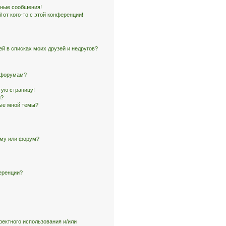
чные сообщения!
 от кого-то с этой конференции!
ей в списках моих друзей и недругов?
и форумам?
тую страницу!
и?
ные мной темы?
ему или форум?
еренции?
ректного использования и/или