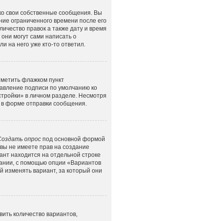
ко свои собственные сообщения. Вы
ние ограниченного времени после его
личество правок а также дату и время
они могут сами написать о
и на него уже кто-то ответил.
тметить флажком пункт
бавление подписи по умолчанию ко
тройки» в личном разделе. Несмотря
в форме отправки сообщения.
Создать опрос
под основной формой
 вы не имеете прав на создание
иант находится на отдельной строке
овании, с помощью опции «Вариантов
й изменять вариант, за который они
ить количество вариантов,