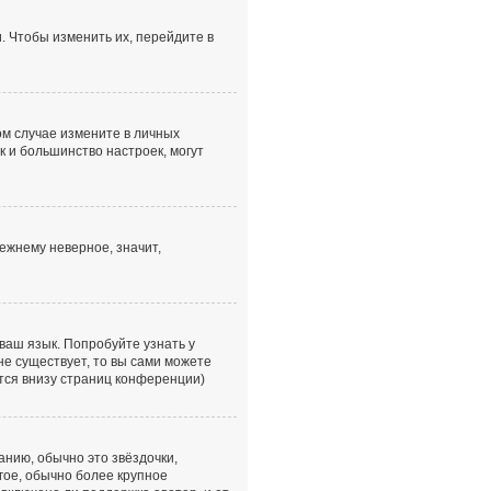
. Чтобы изменить их, перейдите в
том случае измените в личных
ак и большинство настроек, могут
ежнему неверное, значит,
ваш язык. Попробуйте узнать у
не существует, то вы сами можете
тся внизу страниц конференции)
анию, обычно это звёздочки,
гое, обычно более крупное