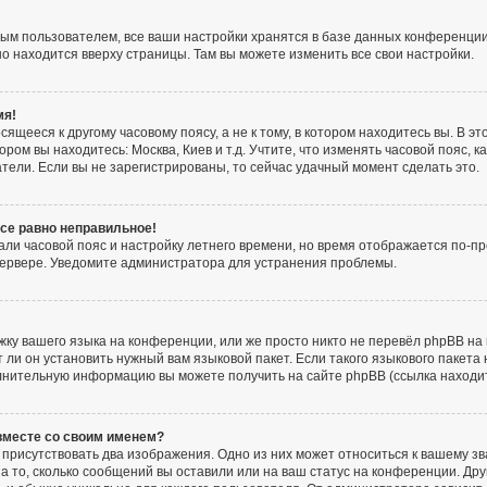
ым пользователем, все ваши настройки хранятся в базе данных конференции
но находится вверху страницы. Там вы можете изменить все свои настройки.
мя!
ящееся к другому часовому поясу, а не к тому, в котором находитесь вы. В э
тором вы находитесь: Москва, Киев и т.д. Учтите, что изменять часовой пояс, к
тели. Если вы не зарегистрированы, то сейчас удачный момент сделать это.
все равно неправильное!
али часовой пояс и настройку летнего времени, но время отображается по-пр
сервере. Уведомите администратора для устранения проблемы.
ку вашего языка на конференции, или же просто никто не перевёл phpBB на 
и он установить нужный вам языковой пакет. Если такого языкового пакета 
лнительную информацию вы можете получить на сайте phpBB (ссылка находи
 вместе со своим именем?
присутствовать два изображения. Одно из них может относиться к вашему зв
а то, сколько сообщений вы оставили или на ваш статус на конференции. Дру