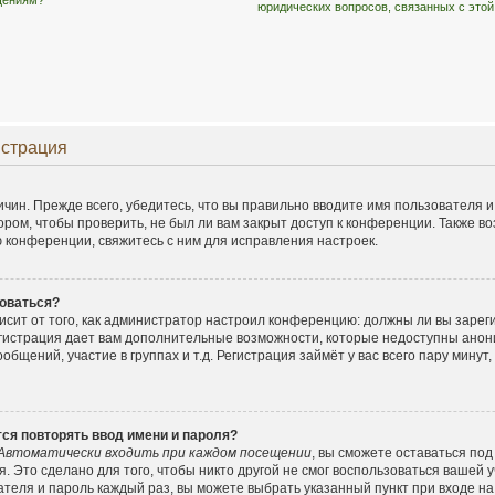
бщениям?
юридических вопросов, связанных с это
истрация
чин. Прежде всего, убедитесь, что вы правильно вводите имя пользователя 
ором, чтобы проверить, не был ли вам закрыт доступ к конференции. Также в
конференции, свяжитесь с ним для исправления настроек.
оваться?
ависит от того, как администратор настроил конференцию: должны ли вы заре
егистрация дает вам дополнительные возможности, которые недоступны ано
общений, участие в группах и т.д. Регистрация займёт у вас всего пару минут
ся повторять ввод имени и пароля?
Автоматически входить при каждом посещении
, вы сможете оставаться по
. Это сделано для того, чтобы никто другой не смог воспользоваться вашей у
ателя и пароль каждый раз, вы можете выбрать указанный пункт при входе н