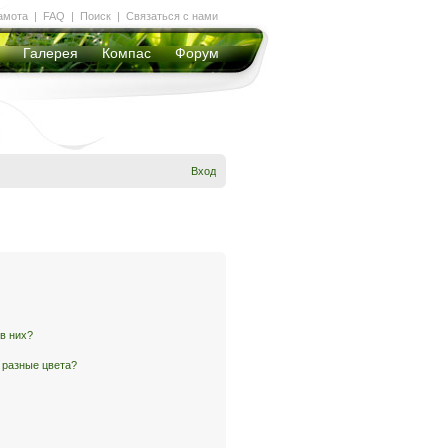
амота
|
FAQ
|
Поиск
|
Связаться с нами
Галерея
Компас
Форум
Вход
 в них?
 разные цвета?