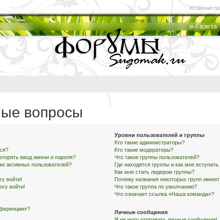
Уставная гр
е-Газета
мые вопросы
Уровни пользователей и группы
Кто такие администраторы?
ся?
Кто такие модераторы?
вторять ввод имени и пароля?
Что такое группы пользователей?
ске активных пользователей?
Где находятся группы и как мне вступить
Как мне стать лидером группы?
гу войти!
Почему названия некоторых групп имеют
огу войти!
Что такое группа по умолчанию?
Что означает ссылка «Наша команда»?
нференции»?
Личные сообщения
Я не могу отправить личные сообщения!