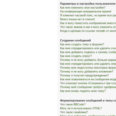
Параметры и настройки пользователя
Как мне изменить мои настройки?
На конференции неправильное время!
Я изменил часовой пояс, но время все р
Моего языка нет в списке!
Как я могу поместить изображение вмест
Что такое звание и как я могу изменить е
Когда я щёлкаю по ссылке «email» от ме
Создание сообщений
Как мне создать тему в форуме?
Как мне отредактировать или удалить со
Как мне добавить подпись к своему соо
Как мне создать опрос?
Почему я не могу добавить больше вариа
Как мне отредактировать или удалить оп
Почему мне недоступны некоторые фор
Почему я не могу добавлять вложения?
Почему я получил предупреждение?
Как мне пожаловаться на сообщения мод
Что означает кнопка «Сохранить» при со
Почему моё сообщение требует одобрен
Как мне вновь поднять мою тему?
Форматирование сообщений и типы с
Что такое BBCode?
Могу ли я использовать HTML?
Что такое смайлики?