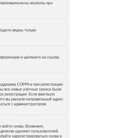
Автоматически входить при
 будете видны только
онференцию и щёлкните на ссылку
поддержка COPPA и при регистрации
обы все новые учётные записи были
се регистрации. Если вам было
что вы указали неправильный адрес
заться с администратором.
е войти снова. Возможно,
одически удаляют пользователей,
буйте зарегистрироваться снова и