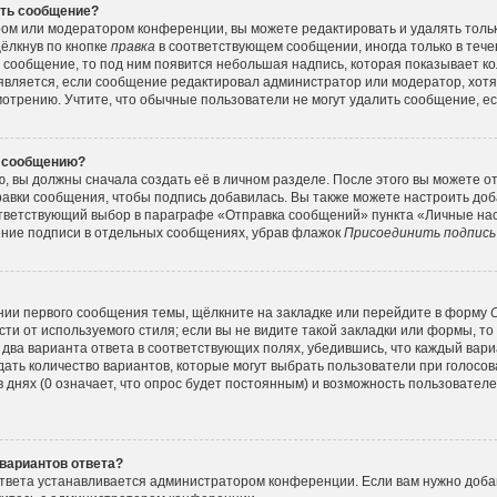
ить сообщение?
ром или модератором конференции, вы можете редактировать и удалять толь
ёлкнув по кнопке
правка
в соответствующем сообщении, иногда только в тече
а сообщение, то под ним появится небольшая надпись, которая показывает ко
оявляется, если сообщение редактировал администратор или модератор, хотя 
трению. Учтите, что обычные пользователи не могут удалить сообщение, есл
у сообщению?
, вы должны сначала создать её в личном разделе. После этого вы можете о
авки сообщения, чтобы подпись добавилась. Вы также можете настроить до
тветствующий выбор в параграфе «Отправка сообщений» пункта «Личные нас
ение подписи в отдельных сообщениях, убрав флажок
Присоединить подпись
нии первого сообщения темы, щёлкните на закладке или перейдите в форму
ти от используемого стиля; если вы не видите такой закладки или формы, то
 два варианта ответа в соответствующих полях, убедившись, что каждый вар
адать количество вариантов, которые могут выбрать пользователи при голос
 днях (0 означает, что опрос будет постоянным) и возможность пользователе
вариантов ответа?
твета устанавливается администратором конференции. Если вам нужно добав