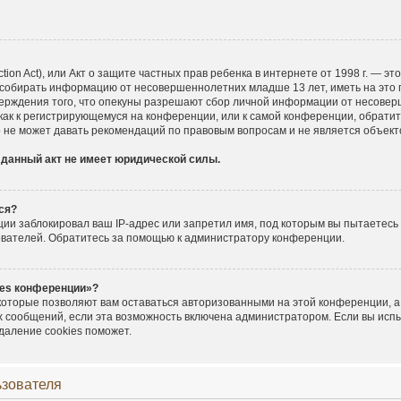
ection Act), или Акт о защите частных прав ребенка в интернете от 1998 г. — 
 собирать информацию от несовершеннолетних младше 13 лет, иметь на это 
верждения того, что опекуны разрешают сбор личной информации от несовер
 как к регистрирующемуся на конференции, или к самой конференции, обратит
 не может давать рекомендаций по правовым вопросам и не является объек
 данный акт не имеет юридической силы.
ся?
и заблокировал ваш IP-адрес или запретил имя, под которым вы пытаетесь 
ователей. Обратитесь за помощью к администратору конференции.
ies конференции»?
 которые позволяют вам оставаться авторизованными на этой конференции, а
х сообщений, если эта возможность включена администратором. Если вы исп
даление cookies поможет.
ьзователя