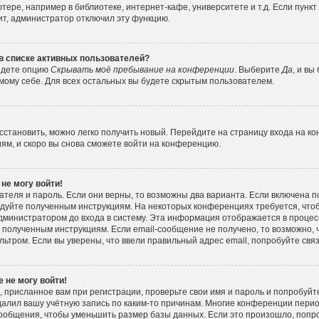
ере, например в библиотеке, интернет-кафе, университете и т.д. Если пункт
ит, администратор отключил эту функцию.
 в списке активных пользователей?
айдете опцию
Скрывать моё пребывание на конференции
. Выберите
Да
, и вы
ому себе. Для всех остальных вы будете скрытым пользователем.
осстановить, можно легко получить новый. Перейдите на страницу входа на к
иям, и скоро вы снова сможете войти на конференцию.
 не могу войти!
ателя и пароль. Если они верны, то возможны два варианта. Если включена 
следуйте полученным инструкциям. На некоторых конференциях требуется, чт
министратором до входа в систему. Эта информация отображается в процес
 полученным инструкциям. Если email-сообщение не получено, то возможно, 
льтром. Если вы уверены, что ввели правильный адрес email, попробуйте свя
 не могу войти!
 присланное вам при регистрации, проверьте свои имя и пароль и попробуйт
алил вашу учётную запись по каким-то причинам. Многие конференции пери
ообщения, чтобы уменьшить размер базы данных. Если это произошло, попро