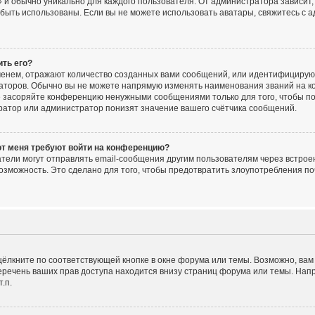
 и обычно уникально для каждого пользователя. От администратора зависит, 
ут быть использованы. Если вы не можете использовать аватары, свяжитесь 
ить его?
енем, отражают количество созданных вами сообщений, или идентифицирую
аторов. Обычно вы не можете напрямую изменять наименования званий на ко
е засоряйте конференцию ненужными сообщениями только для того, чтобы по
ратор или администратор понизят значение вашего счётчика сообщений.
от меня требуют войти на конференцию?
тели могут отправлять email-сообщения другим пользователям через встрое
озможность. Это сделано для того, чтобы предотвратить злоупотребления 
ёлкните по соответствующей кнопке в окне форума или темы. Возможно, вам
речень ваших прав доступа находится внизу страниц форума или темы. Нап
.п.