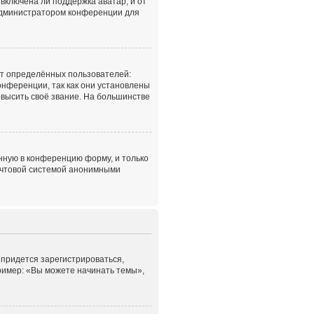
включена ли поддержка аватар, и от
с администратором конференции для
т определённых пользователей:
нференции, так как они установлены
высить своё звание. На большинстве
нную в конференцию форму, и только
почтовой системой анонимными
 придется зарегистрироваться,
ример: «Вы можете начинать темы»,