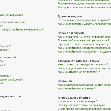
Я постоянно получаю нежелательные ли
Я получил спам или оскорбительный email
авно неправильное!
Друзья и недруги
Что означают списки друзей и недругов?
е со своим именем?
Как мне добавлять / удалять пользовател
го?
ня требуют войти на конференцию?
Поиск по форумам
Как мне выполнить поиск по форуму ил
Почему мой поиск не даёт результатов?
В результате моего поиска я получил пус
общение?
Как мне найти пользователя конференци
бщению?
Как мне найти свои сообщения и создан
нтов ответа?
Закладки и подписка на темы
рос?
Чем отличаются закладки от подписки?
умы?
Как мне подписаться на определённую т
Как мне отказаться от подписки?
ератору?
здании сообщения?
Вложения
ия?
Какие вложения разрешены на этой конф
Как мне найти мои вложения?
оздаваемых тем
Информация о phpBB 3
Кто написал эту конференцию?
Почему здесь нет такой-то функции?
С кем можно связаться по вопросу некор