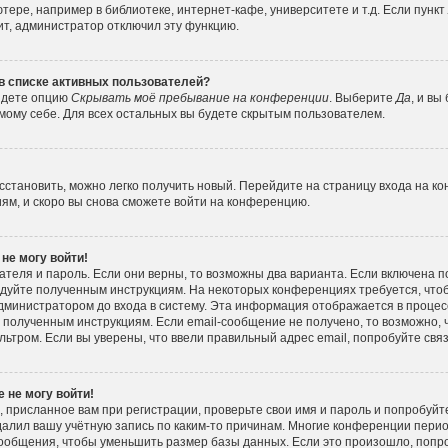
ере, например в библиотеке, интернет-кафе, университете и т.д. Если пункт
ит, администратор отключил эту функцию.
 в списке активных пользователей?
айдете опцию
Скрывать моё пребывание на конференции
. Выберите
Да
, и вы
ому себе. Для всех остальных вы будете скрытым пользователем.
осстановить, можно легко получить новый. Перейдите на страницу входа на к
иям, и скоро вы снова сможете войти на конференцию.
 не могу войти!
ателя и пароль. Если они верны, то возможны два варианта. Если включена 
следуйте полученным инструкциям. На некоторых конференциях требуется, чт
министратором до входа в систему. Эта информация отображается в процес
 полученным инструкциям. Если email-сообщение не получено, то возможно, 
льтром. Если вы уверены, что ввели правильный адрес email, попробуйте свя
 не могу войти!
 присланное вам при регистрации, проверьте свои имя и пароль и попробуйт
алил вашу учётную запись по каким-то причинам. Многие конференции пери
ообщения, чтобы уменьшить размер базы данных. Если это произошло, попро