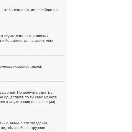
. Чтобы изменить их, перейдите в
том случае измените в личных
ак и большинство настроек, могут
ежнему неверное, значит,
ваш язык. Попробуйте узнать у
не существует, то вы сами можете
тся внизу страниц конференции)
анию, обычно это звёздочки,
гое, обычно более крупное