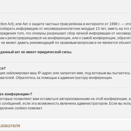
ection Act), или Акт о защите частных прав ребенка в интернете от 1998 г. — 
 собирать информацию от несовершеннолетних младше 13 лет, иметь на это 
верждения того, что опекуны разрешают сбор личной информации от несовер
 как к регистрирующемуся на конференции, или к самой конференции, обратит
 не может давать рекомендаций по правовым вопросам и не является объек
 данный акт не имеет юридической силы.
ся?
и заблокировал ваш IP-адрес или запретил имя, под которым вы пытаетесь 
ователей. Обратитесь за помощью к администратору конференции.
ies конференции»?
 которые позволяют вам оставаться авторизованными на этой конференции, а
х сообщений, если эта возможность включена администратором. Если вы исп
даление cookies поможет.
ьзователя