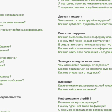
Я постоянно получаю нежелательные ли
Я получил спам или оскорбительный email
авно неправильное!
Друзья и недруги
Что означают списки друзей и недругов?
е со своим именем?
Как мне добавлять / удалять пользовател
го?
ня требуют войти на конференцию?
Поиск по форумам
Как мне выполнить поиск по форуму ил
Почему мой поиск не даёт результатов?
В результате моего поиска я получил пус
общение?
Как мне найти пользователя конференци
бщению?
Как мне найти свои сообщения и создан
нтов ответа?
Закладки и подписка на темы
рос?
Чем отличаются закладки от подписки?
умы?
Как мне подписаться на определённую т
Как мне отказаться от подписки?
ератору?
здании сообщения?
Вложения
ия?
Какие вложения разрешены на этой конф
Как мне найти мои вложения?
оздаваемых тем
Информация о phpBB 3
Кто написал эту конференцию?
Почему здесь нет такой-то функции?
С кем можно связаться по вопросу некор