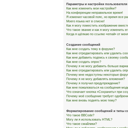
Параметры и настройки пользователя
Как мне изменить мои настройки?
На конференции неправильное время!
Я изменил часовой пояс, но время все р
Моего языка нет в списке!
Как я могу поместить изображение вмест
Что такое звание и как я могу изменить е
Когда я щёлкаю по ссылке «email» от ме
Создание сообщений
Как мне создать тему в форуме?
Как мне отредактировать или удалить со
Как мне добавить подпись к своему соо
Как мне создать опрос?
Почему я не могу добавить больше вариа
Как мне отредактировать или удалить оп
Почему мне недоступны некоторые фор
Почему я не могу добавлять вложения?
Почему я получил предупреждение?
Как мне пожаловаться на сообщения мод
Что означает кнопка «Сохранить» при со
Почему моё сообщение требует одобрен
Как мне вновь поднять мою тему?
Форматирование сообщений и типы с
Что такое BBCode?
Могу ли я использовать HTML?
Что такое смайлики?