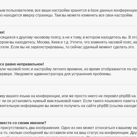
ым пользователем, все ваши настройки хранятся в базе данных конференции
но находится вверху страницы. Там вы можете изменить все свои настройки.
мя!
ящееся к другому часовому поясу, а не к тому, в котором находитесь вы. В э
тором вы находитесь: Москва, Киев и т.д. Учтите, что изменять часовой пояс, к
тели. Если вы не зарегистрированы, то сейчас удачный момент сделать это.
все равно неправильное!
али часовой пояс и настройку летнего времени, но время отображается по-пр
сервере. Уведомите администратора для устранения проблемы.
ку вашего языка на конференции, или же просто никто не перевёл phpBB на 
и он установить нужный вам языковой пакет. Если такого языкового пакета 
лнительную информацию вы можете получить на сайте phpBB (ссылка находи
 вместе со своим именем?
присутствовать два изображения. Одно из них может относиться к вашему зв
а то, сколько сообщений вы оставили или на ваш статус на конференции. Дру