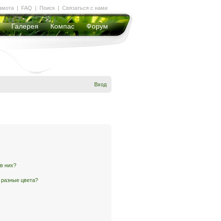
амота
|
FAQ
|
Поиск
|
Связаться с нами
Галерея
Компас
Форум
Вход
 в них?
 разные цвета?