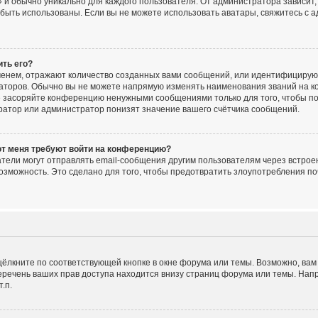
 и обычно уникально для каждого пользователя. От администратора зависит, 
ут быть использованы. Если вы не можете использовать аватары, свяжитесь 
ить его?
енем, отражают количество созданных вами сообщений, или идентифицирую
аторов. Обычно вы не можете напрямую изменять наименования званий на ко
е засоряйте конференцию ненужными сообщениями только для того, чтобы по
ратор или администратор понизят значение вашего счётчика сообщений.
от меня требуют войти на конференцию?
тели могут отправлять email-сообщения другим пользователям через встрое
озможность. Это сделано для того, чтобы предотвратить злоупотребления 
ёлкните по соответствующей кнопке в окне форума или темы. Возможно, вам
речень ваших прав доступа находится внизу страниц форума или темы. Нап
.п.