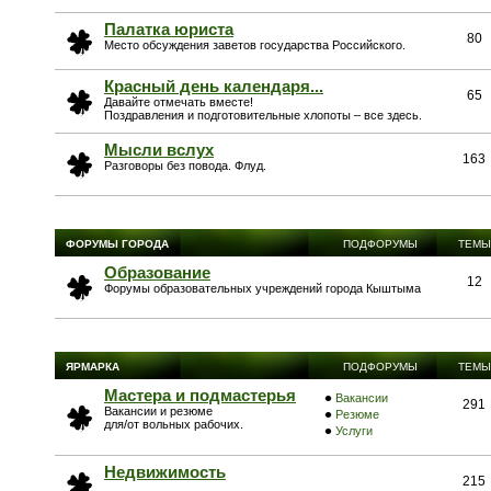
Палатка юриста
80
Место обсуждения заветов государства Российского.
Красный день календаря...
65
Давайте отмечать вместе!
Поздравления и подготовительные хлопоты – все здесь.
Мысли вслух
163
Разговоры без повода. Флуд.
ФОРУМЫ ГОРОДА
ПОДФОРУМЫ
ТЕМЫ
Образование
12
Форумы образовательных учреждений города Кыштыма
ЯРМАРКА
ПОДФОРУМЫ
ТЕМЫ
Мастера и подмастерья
Вакансии
291
Вакансии и резюме
Резюме
для/от вольных рабочих.
Услуги
Недвижимость
215