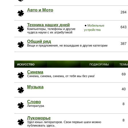
Авто и Мото
284
Техника наших дней
Мобильные
643
Компьютеры, телефоны и другие
устройства
чудеса науки с их атрибутикой
Общий ряд
387
Вещи и предложения, не вошедшие в другие категории
ИСКУССТВО
ПОДФОРУМЫ
ТЕМЫ
Синема
69
Синема, синема, синема, от тебя мы без ума!
Музыка
40
Слово
8
Литература
Лукоморье
8
Удел юных литераторов. Свои первые шаги можно
публиковать здесь.