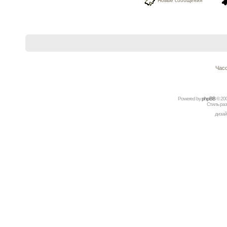
Новые сообщения
Часо
Powered by
рhрBВ
© 20
Стиль ра
дизай