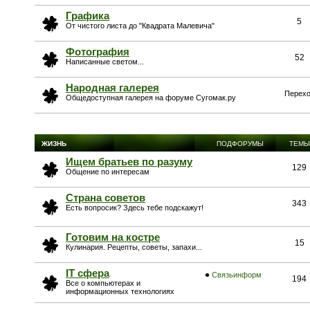
Графика
5
От чистого листа до "Квадрата Малевича"
Фотография
52
Написанные светом...
Народная галерея
Перехо
Общедоступная галерея на форуме Сугомак.ру
ЖИЗНЬ
ПОДФОРУМЫ
ТЕМЫ
Ищем братьев по разуму
129
Общение по интересам
Страна советов
343
Есть вопросик? Здесь тебе подскажут!
Готовим на костре
15
Кулинария. Рецепты, советы, запахи...
IT сфера
Связьинформ
194
Все о компьютерах и
информационных технологиях