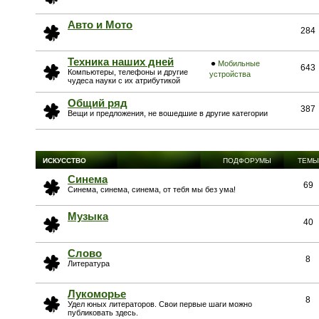
Авто и Мото
284
Техника наших дней
Мобильные
643
Компьютеры, телефоны и другие
устройства
чудеса науки с их атрибутикой
Общий ряд
387
Вещи и предложения, не вошедшие в другие категории
ИСКУССТВО
ПОДФОРУМЫ
ТЕМЫ
Синема
69
Синема, синема, синема, от тебя мы без ума!
Музыка
40
Слово
8
Литература
Лукоморье
8
Удел юных литераторов. Свои первые шаги можно
публиковать здесь.