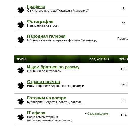
Графика
5
От чистого листа до "Квадрата Малевича"
Фотография
52
Написанные светом...
Народная галерея
Перехо
Общедоступная галерея на форуме Сугомак.ру
ЖИЗНЬ
ПОДФОРУМЫ
ТЕМЫ
Ищем братьев по разуму
129
Общение по интересам
Страна советов
343
Есть вопросик? Здесь тебе подскажут!
Готовим на костре
15
Кулинария. Рецепты, советы, запахи...
IT сфера
Связьинформ
194
Все о компьютерах и
информационных технологиях