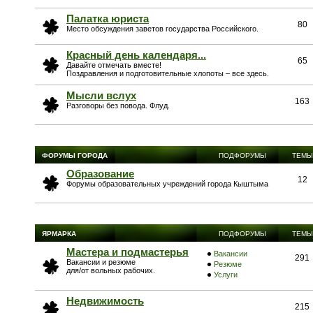
Палатка юриста
80
Место обсуждения заветов государства Российского.
Красный день календаря...
65
Давайте отмечать вместе!
Поздравления и подготовительные хлопоты – все здесь.
Мысли вслух
163
Разговоры без повода. Флуд.
ФОРУМЫ ГОРОДА
ПОДФОРУМЫ
ТЕМЫ
Образование
12
Форумы образовательных учреждений города Кыштыма
ЯРМАРКА
ПОДФОРУМЫ
ТЕМЫ
Мастера и подмастерья
Вакансии
291
Вакансии и резюме
Резюме
для/от вольных рабочих.
Услуги
Недвижимость
215