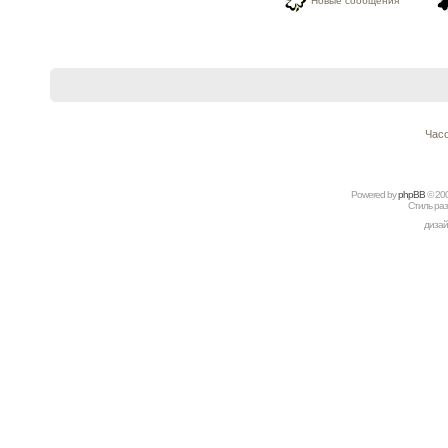
Новые сообщения
Часо
Powered by
рhрBВ
© 20
Стиль ра
дизай