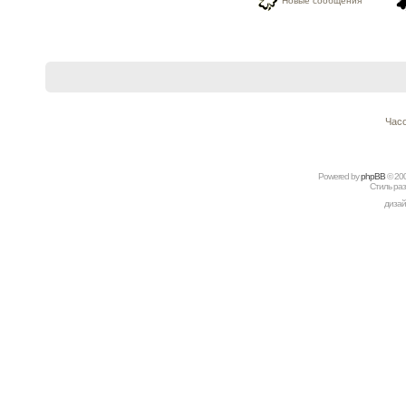
Новые сообщения
Часо
Powered by
рhрBВ
© 20
Стиль ра
дизай