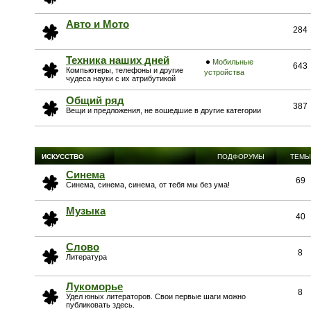
Авто и Мото
284
Техника наших дней
Мобильные
643
Компьютеры, телефоны и другие
устройства
чудеса науки с их атрибутикой
Общий ряд
387
Вещи и предложения, не вошедшие в другие категории
ИСКУССТВО
ПОДФОРУМЫ
ТЕМЫ
Синема
69
Синема, синема, синема, от тебя мы без ума!
Музыка
40
Слово
8
Литература
Лукоморье
8
Удел юных литераторов. Свои первые шаги можно
публиковать здесь.