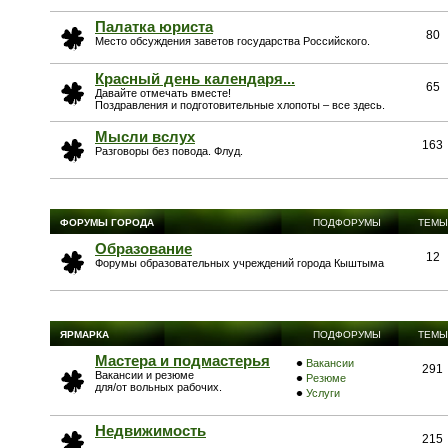
Палатка юриста
80
Место обсуждения заветов государства Российского.
Красный день календаря...
65
Давайте отмечать вместе!
Поздравления и подготовительные хлопоты – все здесь.
Мысли вслух
163
Разговоры без повода. Флуд.
ФОРУМЫ ГОРОДА
ПОДФОРУМЫ
ТЕМЫ
Образование
12
Форумы образовательных учреждений города Кыштыма
ЯРМАРКА
ПОДФОРУМЫ
ТЕМЫ
Мастера и подмастерья
Вакансии
291
Вакансии и резюме
Резюме
для/от вольных рабочих.
Услуги
Недвижимость
215