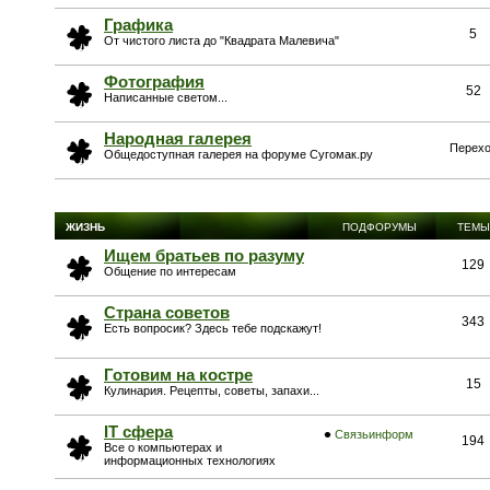
Графика
5
От чистого листа до "Квадрата Малевича"
Фотография
52
Написанные светом...
Народная галерея
Перехо
Общедоступная галерея на форуме Сугомак.ру
ЖИЗНЬ
ПОДФОРУМЫ
ТЕМЫ
Ищем братьев по разуму
129
Общение по интересам
Страна советов
343
Есть вопросик? Здесь тебе подскажут!
Готовим на костре
15
Кулинария. Рецепты, советы, запахи...
IT сфера
Связьинформ
194
Все о компьютерах и
информационных технологиях