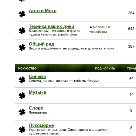
Авто и Мото
284
Техника наших дней
Мобильные
643
Компьютеры, телефоны и другие
устройства
чудеса науки с их атрибутикой
Общий ряд
387
Вещи и предложения, не вошедшие в другие категории
ИСКУССТВО
ПОДФОРУМЫ
ТЕМЫ
Синема
69
Синема, синема, синема, от тебя мы без ума!
Музыка
40
Слово
8
Литература
Лукоморье
8
Удел юных литераторов. Свои первые шаги можно
публиковать здесь.