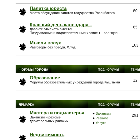
Палатка юриста
80
Место обсуждения заветов государства Российского.
Красный день календаря...
65
Давайте отмечать вместе!
Поздравления и подготовительные хлопоты – все здесь.
Мысли вслух
163
Разговоры без повода. Флуд.
ФОРУМЫ ГОРОДА
ПОДФОРУМЫ
ТЕМЫ
Образование
12
Форумы образовательных учреждений города Кыштыма
ЯРМАРКА
ПОДФОРУМЫ
ТЕМЫ
Мастера и подмастерья
Вакансии
291
Вакансии и резюме
Резюме
для/от вольных рабочих.
Услуги
Недвижимость
215