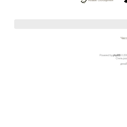
Новые сообщения
Часо
Powered by
рhрBВ
© 20
Стиль ра
дизай