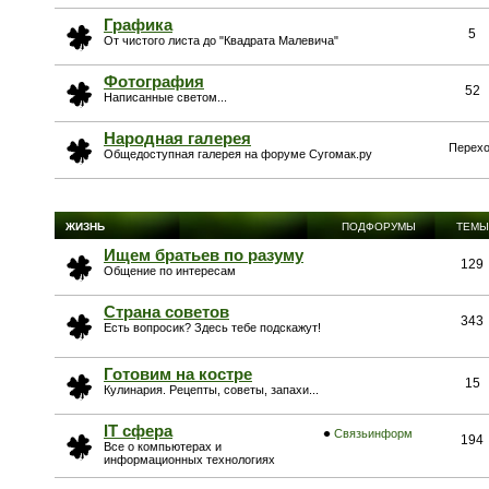
Графика
5
От чистого листа до "Квадрата Малевича"
Фотография
52
Написанные светом...
Народная галерея
Перехо
Общедоступная галерея на форуме Сугомак.ру
ЖИЗНЬ
ПОДФОРУМЫ
ТЕМЫ
Ищем братьев по разуму
129
Общение по интересам
Страна советов
343
Есть вопросик? Здесь тебе подскажут!
Готовим на костре
15
Кулинария. Рецепты, советы, запахи...
IT сфера
Связьинформ
194
Все о компьютерах и
информационных технологиях