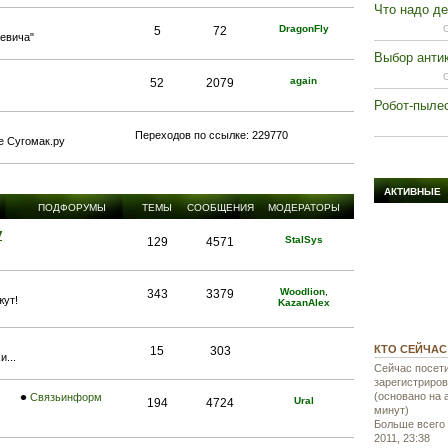
Что надо де
DragonFly
5
72
левича"
Выбор анти
again
52
2079
Робот-пыле
Переходов по ссылке: 229770
е Сугомак.ру
АКТИВНЫЕ
ПОДФОРУМЫ
ТЕМЫ
СООБЩЕНИЯ
МОДЕРАТОРЫ
у
StalSys
129
4571
Woodlion
,
343
3379
жут!
KazanAlex
КТО СЕЙЧАС
15
303
и...
Сейчас посет
зарегистриров
(основано на 
Связьинформ
Ural
194
4724
минут)
Больше всего 
2011, 23:38