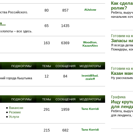
Как сдел
ролик?
AUskow
80
857
ства Российского.
Ребята, выруч
начальник хоч
...
65
1435
хлопоты – все здесь.
Готовим на 
Запасы на
Woodlion
,
163
6369
Я всегда дел
KazanAlex
Помидоры, кон
ПОДФОРУМЫ
ТЕМЫ
СООБЩЕНИЯ
МОДЕРАТОРЫ
Готовим на 
Казан ман
leonid89ad
,
12
84
Ну рассказыва
ний города Кыштыма
zzaleff
Графика
ПОДФОРУМЫ
ТЕМЫ
СООБЩЕНИЯ
МОДЕРАТОРЫ
Ищу крут
для ленд
Вакансии
Tano Korridi
291
1959
Ребята, выру
Резюме
для лендинга, 
Услуги
Tano Korridi
215
682