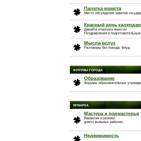
Палатка юриста
Место обсуждения заветов государ
Красный день календаря
Давайте отмечать вместе!
Поздравления и подготовительные 
Мысли вслух
Разговоры без повода. Флуд.
ФОРУМЫ ГОРОДА
Образование
Форумы образовательных учрежде
ЯРМАРКА
Мастера и подмастерья
Вакансии и резюме
для/от вольных рабочих.
Недвижимость