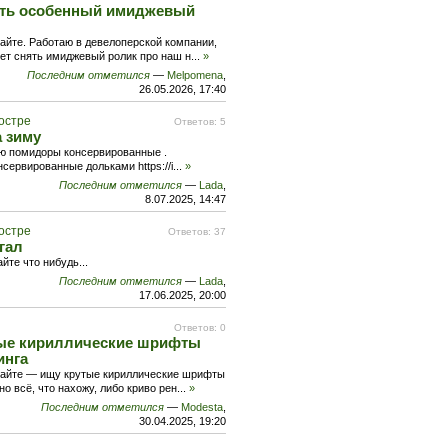
ать особенный имиджевый
айте. Работаю в девелоперской компании,
ет снять имиджевый ролик про наш н
...
»
Последним отметился
—
Melpomena
,
26.05.2026, 17:40
костре
Ответов: 5
 зиму
аю помидоры консервированные .
сервированные дольками https://i
...
»
Последним отметился
—
Lada
,
8.07.2025, 14:47
костре
Ответов: 37
гал
йте что нибудь...
Последним отметился
—
Lada
,
17.06.2025, 20:00
Ответов: 0
ые кириллические шрифты
инга
чайте — ищу крутые кириллические шрифты
но всё, что нахожу, либо криво рен
...
»
Последним отметился
—
Modesta
,
30.04.2025, 19:20