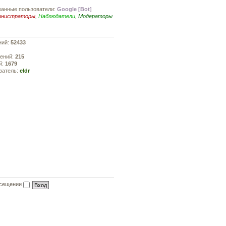
ванные пользователи:
Google [Bot]
инистраторы
,
Наблюдатели
,
Модераторы
ний:
52433
жений:
215
й:
1679
ватель:
eldr
осещении