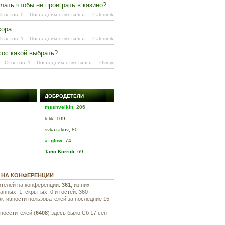
лать чтобы не проиграть в казино?
Ответов: 0
Последним отметился
—
Palomnik
кора
Ответов: 1
Последним отметился
—
Palomnik
сос какой выбрать?
Ответов: 1
Последним отметился
—
Ovidiy
ДОБРОДЕТЕЛИ
msshveikin
,
206
lelik
,
109
svkazakov
,
80
a_glow
,
74
Tano Korridi
,
69
 НА КОНФЕРЕНЦИИ
ителей на конференции:
361
, из них
анных: 1, скрытых: 0 и гостей: 360
активности пользователей за последние 15
посетителей (
6408
) здесь было Сб 17 сен