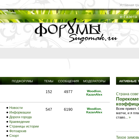
Уставная гр
е-Газета
ПОДФОРУМЫ
ТЕМЫ
СООБЩЕНИЯ
МОДЕРАТОРЫ
АКТИВНЫЕ 
Woodlion
,
152
4977
Страна сове
KazanAlex
Порекоме
коэффици
Новости
Всем привет.
Woodlion
,
547
6190
Информашки
KazanAlex
матчи, и я пл
Дороги города
ставо
...
»
Краеведение
Страницы истории
Фотоархив
Спорт
Тихое зимов