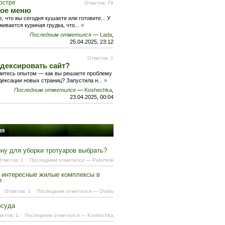
костре
Ответов: 79
ое меню
, что вы сегодня кушаете или готовите... У
ивается куриная грудка, что
...
»
Последним отметился
—
Lada
,
25.04.2025, 23:12
Ответов: 1
дексировать сайт?
елитесь опытом — как вы решаете проблему
дексации новых страниц? Запустила н
...
»
Последним отметился
—
Koshechka
,
23.04.2025, 00:04
ИЯ
ну для уборки тротуаров выбрать?
Ответов: 1
Последним отметился
—
Palomnik
 интересные жилые комплексы в
?
Ответов: 1
Последним отметился
—
Ovidiy
осуда
ветов: 1
Последним отметился
—
Koshechka