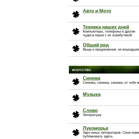
Авто и Мото
Техника наших дней
Компьютеры, телефоны и другие
чудеса науки с их атрибутикой
Общий ряд
Вещи и предложения, не вошедшие 
ИСКУССТВО
Синема
Синема, синема, синема, от тебя 
Музыка
Слово
Литература
Лукоморье
Удел юных литераторов. Свои пер
публиковать здесь.