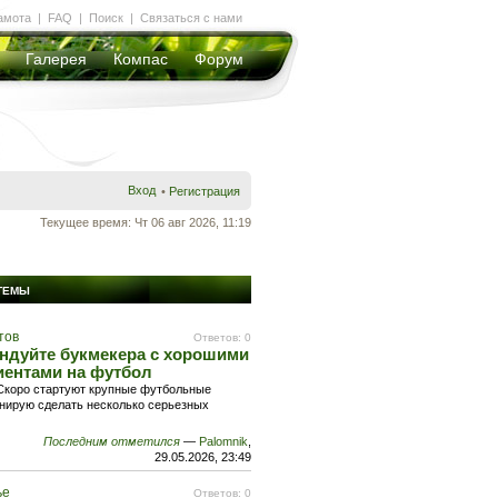
амота
|
FAQ
|
Поиск
|
Связаться с нами
Галерея
Компас
Форум
Вход
•
Регистрация
Текущее время: Чт 06 авг 2026, 11:19
ТЕМЫ
тов
Ответов: 0
ндуйте букмекера с хорошими
ентами на футбол
 Скоро стартуют крупные футбольные
анирую сделать несколько серьезных
Последним отметился
—
Palomnik
,
29.05.2026, 23:49
ье
Ответов: 0