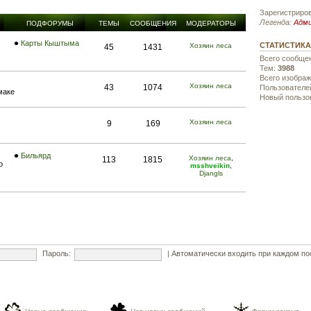
Зарегистриро
Легенда:
Адм
ПОДФОРУМЫ
ТЕМЫ
СООБЩЕНИЯ
МОДЕРАТОРЫ
Карты Кыштыма
СТАТИСТИКА
Хозяин леса
45
1431
Всего сообще
Тем:
3988
Всего изобра
Хозяин леса
43
1074
Пользователе
маке
Новый пользо
Хозяин леса
9
169
Бильярд
Хозяин леса
,
113
1815
о
msshveikin
,
Djangls
Пароль:
|
Автоматически входить при каждом п