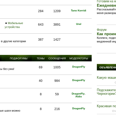
Готовим на 
Ежедневн
Рассказывайте
Tano Korridi
284
1209
меня размораж
Мобильные
Ural
643
3891
устройства
Форум
Как проин
Коллеги, под
387
1427
в другие категории
медленной ин
ПОДФОРУМЫ
ТЕМЫ
СООБЩЕНИЯ
МОДЕРАТОРЫ
DragonFly
69
1005
ОБЪЯВЛЕН
мы без ума!
Какую маши
DragonFly
40
984
Подскажите
Черногории
DragonFly
,
8
59
Aldio
Красивая п
DragonFly
8
216
вые шаги можно
От