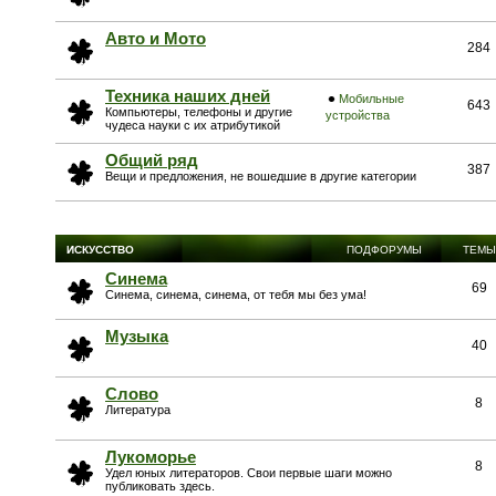
Авто и Мото
284
Техника наших дней
Мобильные
643
Компьютеры, телефоны и другие
устройства
чудеса науки с их атрибутикой
Общий ряд
387
Вещи и предложения, не вошедшие в другие категории
ИСКУССТВО
ПОДФОРУМЫ
ТЕМЫ
Синема
69
Синема, синема, синема, от тебя мы без ума!
Музыка
40
Слово
8
Литература
Лукоморье
8
Удел юных литераторов. Свои первые шаги можно
публиковать здесь.