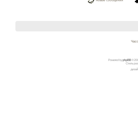
Новые сообщения
Часо
Powered by
рhрBВ
© 20
Стиль ра
дизай