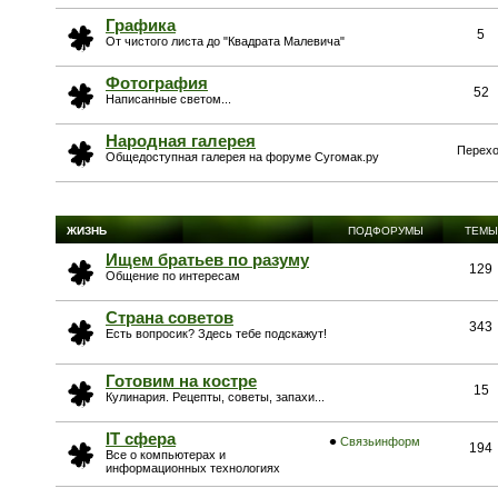
Графика
5
От чистого листа до "Квадрата Малевича"
Фотография
52
Написанные светом...
Народная галерея
Перехо
Общедоступная галерея на форуме Сугомак.ру
ЖИЗНЬ
ПОДФОРУМЫ
ТЕМЫ
Ищем братьев по разуму
129
Общение по интересам
Страна советов
343
Есть вопросик? Здесь тебе подскажут!
Готовим на костре
15
Кулинария. Рецепты, советы, запахи...
IT сфера
Связьинформ
194
Все о компьютерах и
информационных технологиях