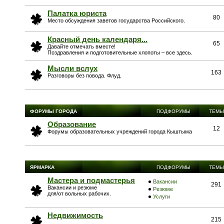
Палатка юриста
80
Место обсуждения заветов государства Российского.
Красный день календаря...
65
Давайте отмечать вместе!
Поздравления и подготовительные хлопоты – все здесь.
Мысли вслух
163
Разговоры без повода. Флуд.
ФОРУМЫ ГОРОДА
ПОДФОРУМЫ
ТЕМЫ
Образование
12
Форумы образовательных учреждений города Кыштыма
ЯРМАРКА
ПОДФОРУМЫ
ТЕМЫ
Мастера и подмастерья
Вакансии
291
Вакансии и резюме
Резюме
для/от вольных рабочих.
Услуги
Недвижимость
215