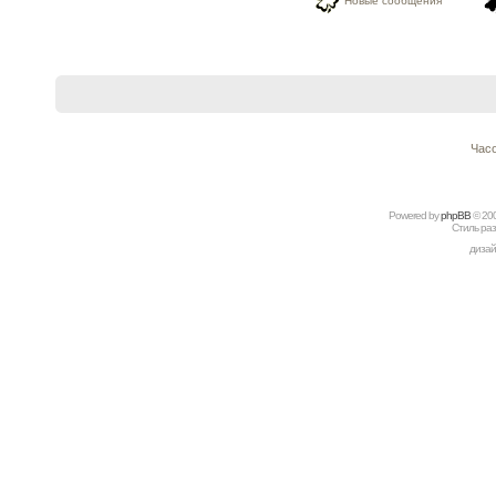
Новые сообщения
Часо
Powered by
рhрBВ
© 20
Стиль ра
дизай