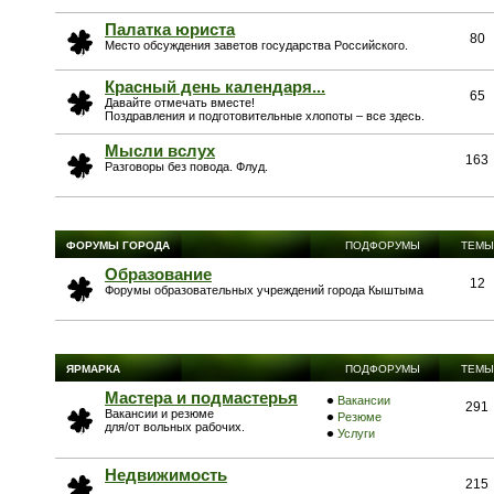
Палатка юриста
80
Место обсуждения заветов государства Российского.
Красный день календаря...
65
Давайте отмечать вместе!
Поздравления и подготовительные хлопоты – все здесь.
Мысли вслух
163
Разговоры без повода. Флуд.
ФОРУМЫ ГОРОДА
ПОДФОРУМЫ
ТЕМЫ
Образование
12
Форумы образовательных учреждений города Кыштыма
ЯРМАРКА
ПОДФОРУМЫ
ТЕМЫ
Мастера и подмастерья
Вакансии
291
Вакансии и резюме
Резюме
для/от вольных рабочих.
Услуги
Недвижимость
215