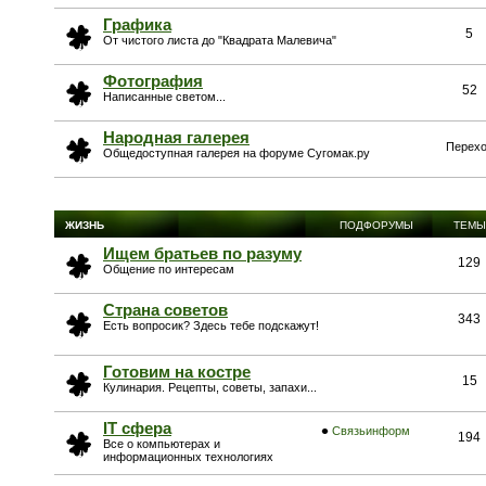
Графика
5
От чистого листа до "Квадрата Малевича"
Фотография
52
Написанные светом...
Народная галерея
Перехо
Общедоступная галерея на форуме Сугомак.ру
ЖИЗНЬ
ПОДФОРУМЫ
ТЕМЫ
Ищем братьев по разуму
129
Общение по интересам
Страна советов
343
Есть вопросик? Здесь тебе подскажут!
Готовим на костре
15
Кулинария. Рецепты, советы, запахи...
IT сфера
Связьинформ
194
Все о компьютерах и
информационных технологиях