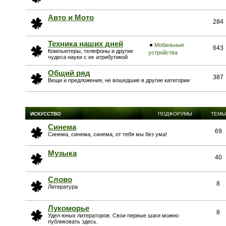
Авто и Мото
284
Техника наших дней
Мобильные
643
Компьютеры, телефоны и другие
устройства
чудеса науки с их атрибутикой
Общий ряд
387
Вещи и предложения, не вошедшие в другие категории
ИСКУССТВО
ПОДФОРУМЫ
ТЕМЫ
Синема
69
Синема, синема, синема, от тебя мы без ума!
Музыка
40
Слово
8
Литература
Лукоморье
8
Удел юных литераторов. Свои первые шаги можно
публиковать здесь.