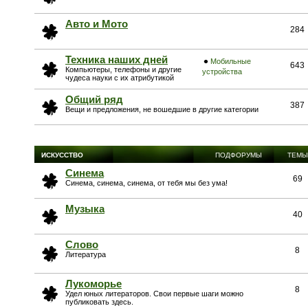
Авто и Мото
284
Техника наших дней
Мобильные
643
Компьютеры, телефоны и другие
устройства
чудеса науки с их атрибутикой
Общий ряд
387
Вещи и предложения, не вошедшие в другие категории
ИСКУССТВО
ПОДФОРУМЫ
ТЕМЫ
Синема
69
Синема, синема, синема, от тебя мы без ума!
Музыка
40
Слово
8
Литература
Лукоморье
8
Удел юных литераторов. Свои первые шаги можно
публиковать здесь.