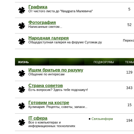
Графика
5
От чистого листа до "Квадрата Малевича"
Фотография
52
Написанные светом...
Народная галерея
Перехо
Общедоступная галерея на форуме Сугомак.ру
ЖИЗНЬ
ПОДФОРУМЫ
ТЕМЫ
Ищем братьев по разуму
129
Общение по интересам
Страна советов
343
Есть вопросик? Здесь тебе подскажут!
Готовим на костре
15
Кулинария. Рецепты, советы, запахи...
IT сфера
Связьинформ
194
Все о компьютерах и
информационных технологиях