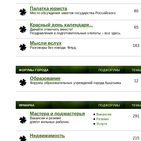
Палатка юриста
80
Место обсуждения заветов государства Российского.
Красный день календаря...
65
Давайте отмечать вместе!
Поздравления и подготовительные хлопоты – все здесь.
Мысли вслух
163
Разговоры без повода. Флуд.
ФОРУМЫ ГОРОДА
ПОДФОРУМЫ
ТЕМЫ
Образование
12
Форумы образовательных учреждений города Кыштыма
ЯРМАРКА
ПОДФОРУМЫ
ТЕМЫ
Мастера и подмастерья
Вакансии
291
Вакансии и резюме
Резюме
для/от вольных рабочих.
Услуги
Недвижимость
215