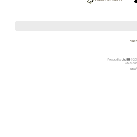
Новые сообщения
Часо
Powered by
рhрBВ
© 20
Стиль ра
дизай