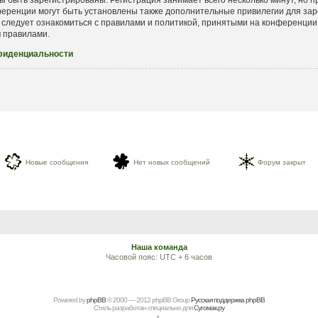
еренции могут быть установлены также дополнительные привилегии для зар
 следует ознакомиться с правилами и политикой, принятыми на конференции.
и
правилами.
фиденциальности
Новые сообщения
Нет новых сообщений
Форум закрыт
Наша команда
Часовой пояс: UTC + 6 часов
Powered by
рhрBВ
© 2000 — 2012 рhрBВ Grоup
Русская поддержка phpBB
Стиль разработан специально для
Сугомак.ру