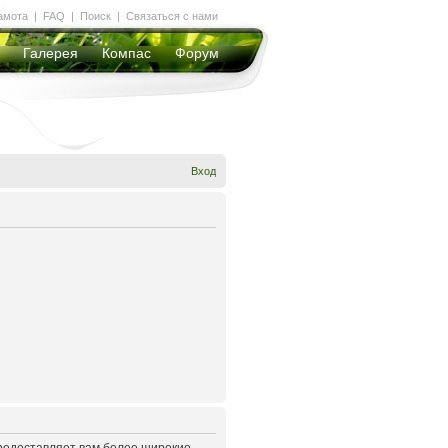
амота
|
FAQ
|
Поиск
|
Связаться с нами
Галерея
Компас
Форум
Вход
предоставляет вам более широкие