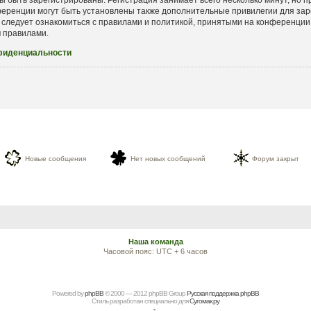
еренции могут быть установлены также дополнительные привилегии для зар
 следует ознакомиться с правилами и политикой, принятыми на конференции.
и
правилами.
фиденциальности
Новые сообщения
Нет новых сообщений
Форум закрыт
Наша команда
Часовой пояс: UTC + 6 часов
Powered by
рhрBВ
© 2000 — 2012 рhрBВ Grоup
Русская поддержка phpBB
Стиль разработан специально для
Сугомак.ру