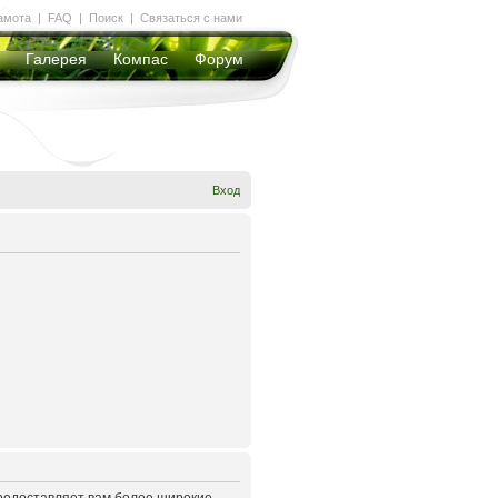
амота
|
FAQ
|
Поиск
|
Связаться с нами
Галерея
Компас
Форум
Вход
предоставляет вам более широкие