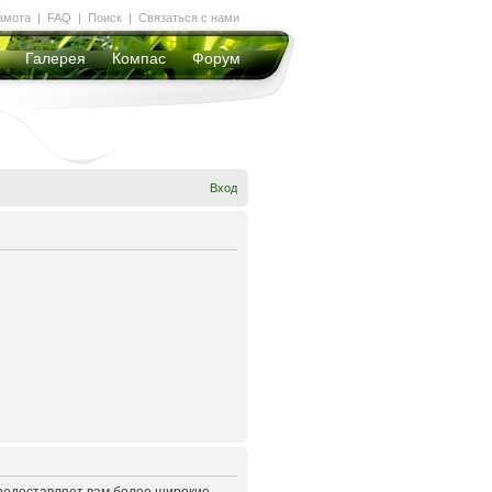
амота
|
FAQ
|
Поиск
|
Связаться с нами
Галерея
Компас
Форум
Вход
предоставляет вам более широкие