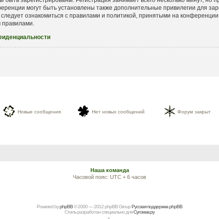
еренции могут быть установлены также дополнительные привилегии для зар
 следует ознакомиться с правилами и политикой, принятыми на конференции.
и
правилами.
фиденциальности
Новые сообщения
Нет новых сообщений
Форум закрыт
Наша команда
Часовой пояс: UTC + 6 часов
Powered by
рhрBВ
© 2000 — 2012 рhрBВ Grоup
Русская поддержка phpBB
Стиль разработан специально для
Сугомак.ру