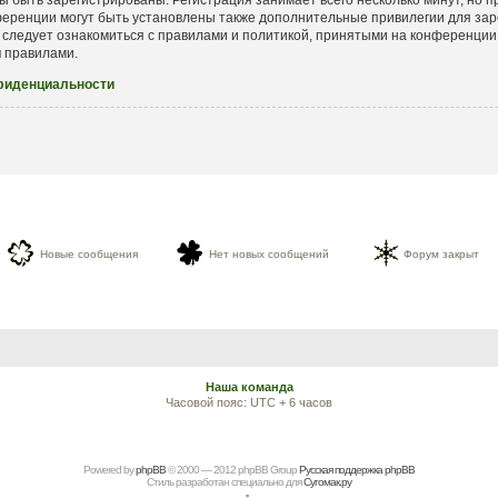
еренции могут быть установлены также дополнительные привилегии для зар
 следует ознакомиться с правилами и политикой, принятыми на конференции.
и
правилами.
фиденциальности
Новые сообщения
Нет новых сообщений
Форум закрыт
Наша команда
Часовой пояс: UTC + 6 часов
Powered by
рhрBВ
© 2000 — 2012 рhрBВ Grоup
Русская поддержка phpBB
Стиль разработан специально для
Сугомак.ру