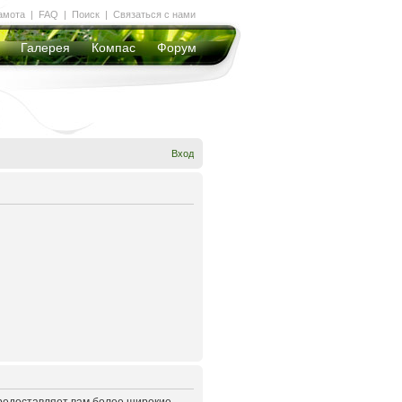
амота
|
FAQ
|
Поиск
|
Связаться с нами
Галерея
Компас
Форум
Вход
предоставляет вам более широкие