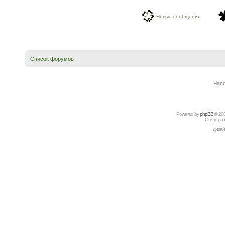
Новые сообщения
Список форумов
Часо
Powered by
рhрBВ
© 20
Стиль ра
дизай