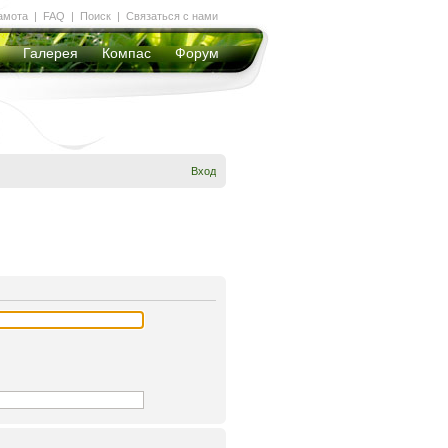
амота
|
FAQ
|
Поиск
|
Связаться с нами
Галерея
Компас
Форум
Вход