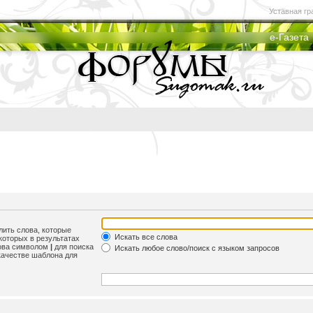
Уставная гр
е-Газета
лить слова, которые
Искать все слова
которых в результатах
лова символом
|
для поиска
Искать любое слово/поиск с языком запросов
качестве шаблона для