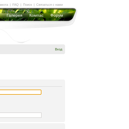
амота
|
FAQ
|
Поиск
|
Связаться с нами
Галерея
Компас
Форум
Вход