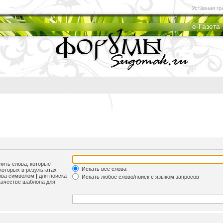
Уставная гр
е-Газета
лить слова, которые
Искать все слова
которых в результатах
лова символом
|
для поиска
Искать любое слово/поиск с языком запросов
качестве шаблона для