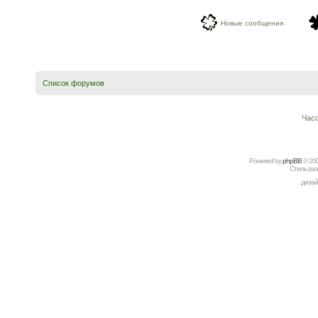
Новые сообщения
Список форумов
Часо
Powered by
рhрBВ
© 20
Стиль ра
дизай