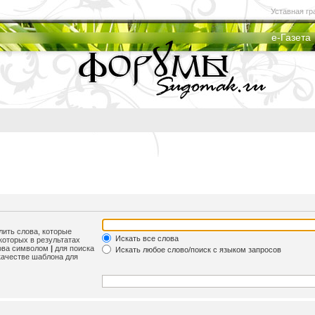
Уставная гр
е-Газета
лить слова, которые
Искать все слова
которых в результатах
лова символом
|
для поиска
Искать любое слово/поиск с языком запросов
качестве шаблона для