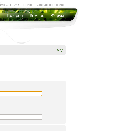
амота
|
FAQ
|
Поиск
|
Связаться с нами
Галерея
Компас
Форум
Вход