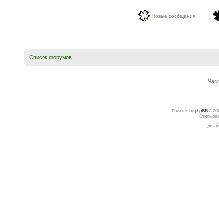
Новые сообщения
Список форумов
Часо
Powered by
рhрBВ
© 20
Стиль ра
дизай