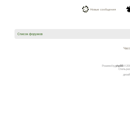
Новые сообщения
Список форумов
Часо
Powered by
рhрBВ
© 20
Стиль ра
дизай