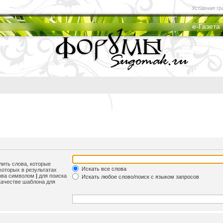
Уставная гр
е-Газета
лить слова, которые
Искать все слова
которых в результатах
лова символом
|
для поиска
Искать любое слово/поиск с языком запросов
качестве шаблона для