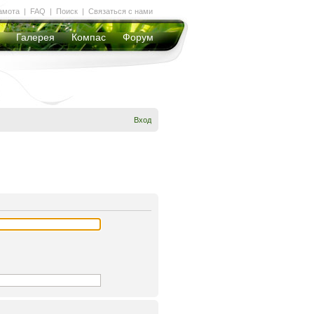
амота
|
FAQ
|
Поиск
|
Связаться с нами
Галерея
Компас
Форум
Вход