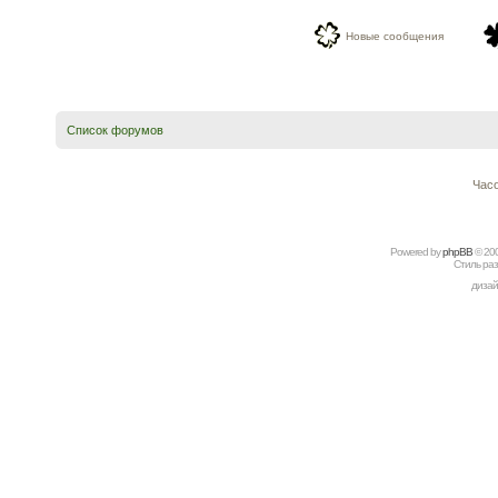
Новые сообщения
Список форумов
Часо
Powered by
рhрBВ
© 20
Стиль ра
дизай