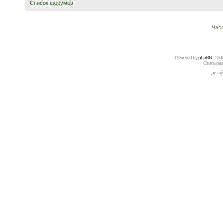
Список форумов
Часо
Powered by
рhрBВ
© 20
Стиль ра
дизай