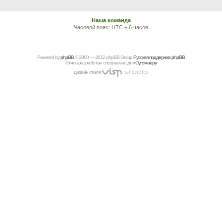
Наша команда
Часовой пояс: UTC + 6 часов
Powered by
рhрBВ
© 2000 — 2012 рhрBВ Grоup
Русская поддержка phpBB
Стиль разработан специально для
Сугомак.ру
дизайн стиля: