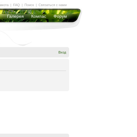
амота
|
FAQ
|
Поиск
|
Связаться с нами
Галерея
Компас
Форум
Вход