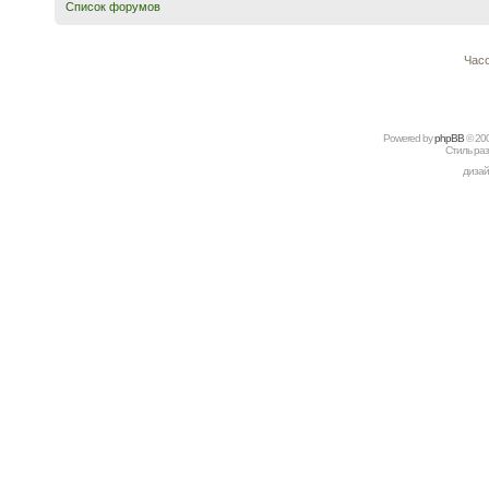
Список форумов
Часо
Powered by
рhрBВ
© 20
Стиль ра
дизай