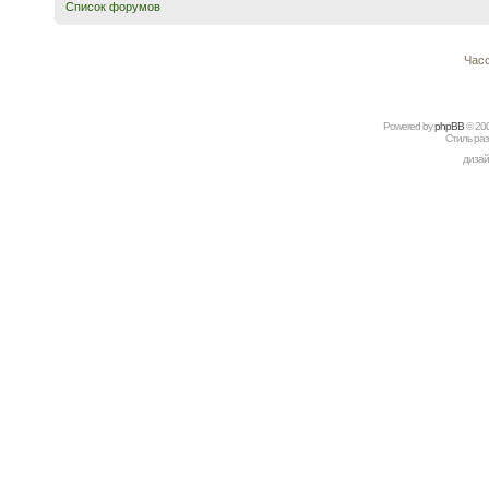
Список форумов
Часо
Powered by
рhрBВ
© 20
Стиль ра
дизай