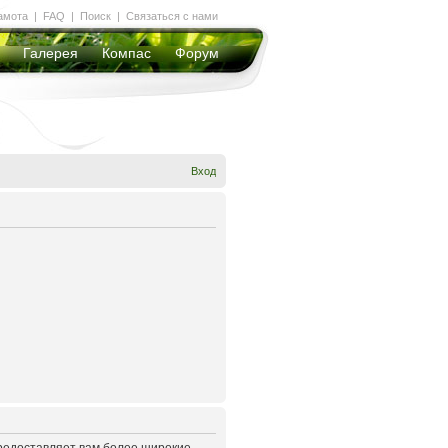
амота
|
FAQ
|
Поиск
|
Связаться с нами
Галерея
Компас
Форум
Вход
предоставляет вам более широкие