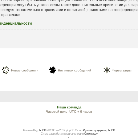
еренции могут быть установлены также дополнительные привилегии для зар
 следует ознакомиться с правилами и политикой, принятыми на конференции.
и
правилами.
фиденциальности
Новые сообщения
Нет новых сообщений
Форум закрыт
Наша команда
Часовой пояс: UTC + 6 часов
Powered by
рhрBВ
© 2000 — 2012 рhрBВ Grоup
Русская поддержка phpBB
Стиль разработан специально для
Сугомак.ру