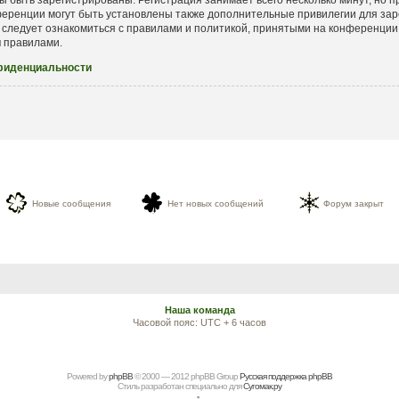
еренции могут быть установлены также дополнительные привилегии для зар
 следует ознакомиться с правилами и политикой, принятыми на конференции.
и
правилами.
фиденциальности
Новые сообщения
Нет новых сообщений
Форум закрыт
Наша команда
Часовой пояс: UTC + 6 часов
Powered by
рhрBВ
© 2000 — 2012 рhрBВ Grоup
Русская поддержка phpBB
Стиль разработан специально для
Сугомак.ру