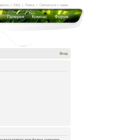
амота
|
FAQ
|
Поиск
|
Связаться с нами
Галерея
Компас
Форум
Вход
предоставляет вам более широкие