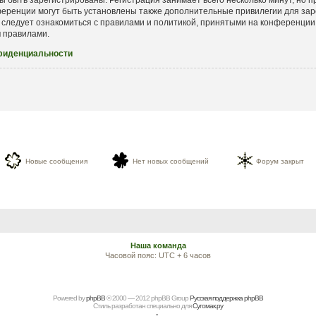
еренции могут быть установлены также дополнительные привилегии для зар
 следует ознакомиться с правилами и политикой, принятыми на конференции.
и
правилами.
фиденциальности
Новые сообщения
Нет новых сообщений
Форум закрыт
Наша команда
Часовой пояс: UTC + 6 часов
Powered by
рhрBВ
© 2000 — 2012 рhрBВ Grоup
Русская поддержка phpBB
Стиль разработан специально для
Сугомак.ру