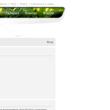
амота
|
FAQ
|
Поиск
|
Связаться с нами
Галерея
Компас
Форум
Вход
предоставляет вам более широкие