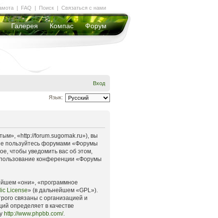
амота
|
FAQ
|
Поиск
|
Связаться с нами
Галерея
Компас
Форум
Вход
Язык:
», «http://forum.sugomak.ru»), вы
и не пользуйтесь форумами «Форумы
е, чтобы уведомить вас об этом,
 использование конференции «Форумы
ейшем «они», «программное
ic License
» (в дальнейшем «GPL»).
рого связаны с организацией и
ций определяет в качестве
су
http://www.phpbb.com/
.