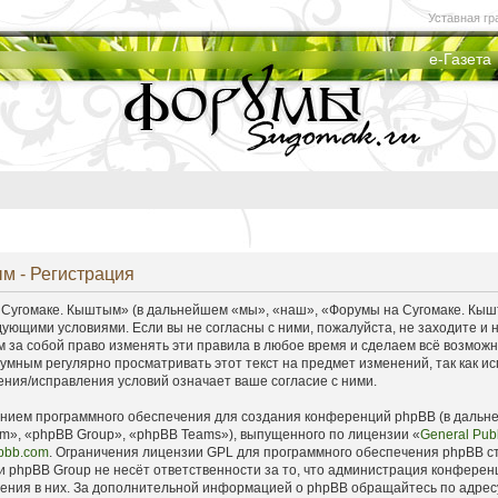
Уставная гр
е-Газета
м - Регистрация
угомаке. Кыштым» (в дальнейшем «мы», «наш», «Форумы на Сугомаке. Кыштым
дующими условиями. Если вы не согласны с ними, пожалуйста, не заходите 
 за собой право изменять эти правила в любое время и сделаем всё возможно
умным регулярно просматривать этот текст на предмет изменений, так как
ния/исправления условий означает ваше согласие с ними.
ием программного обеспечения для создания конференций phpBB (в дальн
m», «phpBB Group», «phpBB Teams»), выпущенного по лицензии «
General Publ
pbb.com
. Ограничения лицензии GPL для программного обеспечения phpBB ст
 phpBB Group не несёт ответственности за то, что администрация конферен
дения в них. За дополнительной информацией о phpBB обращайтесь по адре