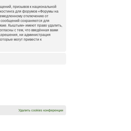
бщений, призывов к национальной
 хостинга для форумов «Форумы на
немедленному отключению от
ех сообщений сохраняются для
маке. Кыштым» имеют право удалить,
огласны с тем, что введённая вами
разрешения, ни администрация
оторые могут привести к
Удалить cookies конференции