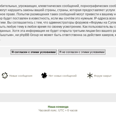
рбительных, угрожающих, клеветнических сообщений, порнографических соо
могут нарушить законы вашей страны, страны, которая предоставляет услуги
ное право. Попытки размещения таких сообщений могут привести к вашему 
р будет поставлен в известность, если мы сочтём это нужным. IP-адреса вс
тики. Вы соглашаетесь с тем, что администраторы форумов «Форумы на Суго
ыть любую тему в любое время по своему усмотрению. Как пользователь вы с
данных. Хотя эта информация не будет открыта третьим лицам без вашего 
ыштым», ни phpBB Group не может быть ответственна за действия хакеров, к
.
Новые сообщения
Нет новых сообщений
Форум закрыт
Наша команда
Часовой пояс: UTC + 6 часов