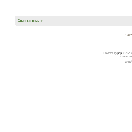
Список форумов
Часо
Powered by
рhрBВ
© 20
Стиль ра
дизай