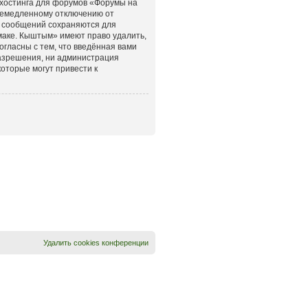
 хостинга для форумов «Форумы на
немедленному отключению от
ех сообщений сохраняются для
маке. Кыштым» имеют право удалить,
огласны с тем, что введённая вами
разрешения, ни администрация
оторые могут привести к
Удалить cookies конференции