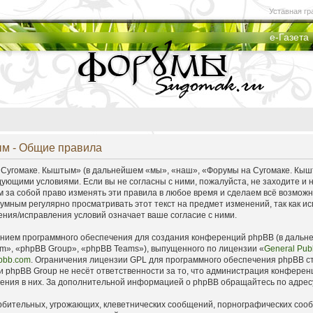
Уставная гр
е-Газета
м - Общие правила
угомаке. Кыштым» (в дальнейшем «мы», «наш», «Форумы на Сугомаке. Кыштым
дующими условиями. Если вы не согласны с ними, пожалуйста, не заходите 
 за собой право изменять эти правила в любое время и сделаем всё возможно
умным регулярно просматривать этот текст на предмет изменений, так как
ния/исправления условий означает ваше согласие с ними.
ием программного обеспечения для создания конференций phpBB (в дальн
m», «phpBB Group», «phpBB Teams»), выпущенного по лицензии «
General Publ
pbb.com
. Ограничения лицензии GPL для программного обеспечения phpBB ст
 phpBB Group не несёт ответственности за то, что администрация конферен
дения в них. За дополнительной информацией о phpBB обращайтесь по адре
рбительных, угрожающих, клеветнических сообщений, порнографических соо