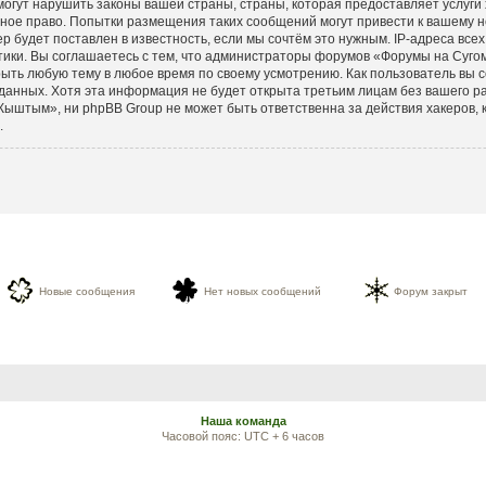
могут нарушить законы вашей страны, страны, которая предоставляет услуги
ное право. Попытки размещения таких сообщений могут привести к вашему 
р будет поставлен в известность, если мы сочтём это нужным. IP-адреса вс
тики. Вы соглашаетесь с тем, что администраторы форумов «Форумы на Суго
ыть любую тему в любое время по своему усмотрению. Как пользователь вы с
данных. Хотя эта информация не будет открыта третьим лицам без вашего 
ыштым», ни phpBB Group не может быть ответственна за действия хакеров, к
.
Новые сообщения
Нет новых сообщений
Форум закрыт
Наша команда
Часовой пояс: UTC + 6 часов