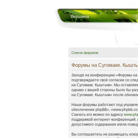
Вершина
Список форумов
Форумы на Сугомаке. Кышты
Заходя на конференцию «Форумы на С
подтверждаете своё согласие со сле
на Сугомаке. Кыштым». Мы оставляем
однако с вашей стороны было бы раз
на Сугомаке. Кыштым» после обновле
Наши форумы работают под управлен
обеспечение phpBB», «www.phpbb.co
Скачать его можно по адресу
www.ph
поддержкой интернет-конференций, и
допустимого содержания и/или пове
Вы соглашаетесь не размещать оско