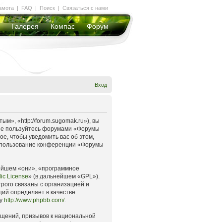
амота
|
FAQ
|
Поиск
|
Связаться с нами
Галерея
Компас
Форум
Вход
», «http://forum.sugomak.ru»), вы
и не пользуйтесь форумами «Форумы
е, чтобы уведомить вас об этом,
 использование конференции «Форумы
ейшем «они», «программное
ic License
» (в дальнейшем «GPL»).
рого связаны с организацией и
ций определяет в качестве
су
http://www.phpbb.com/
.
бщений, призывов к национальной