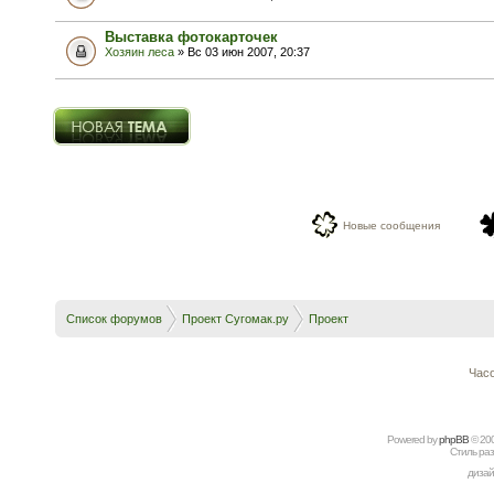
Выставка фотокарточек
Хозяин леса
» Вс 03 июн 2007, 20:37
Новая тема
Новые сообщения
Список форумов
Проект Сугомак.ру
Проект
Часо
Powered by
рhрBВ
© 20
Стиль ра
дизай