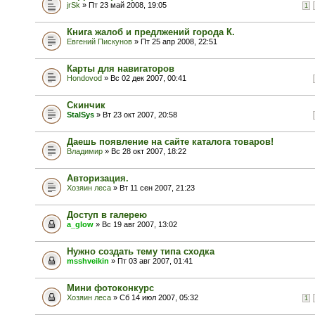
jrSk
» Пт 23 май 2008, 19:05
1
Книга жалоб и предлжений города К.
Евгений Пискунов
» Пт 25 апр 2008, 22:51
Карты для навигаторов
Hondovod
» Вс 02 дек 2007, 00:41
Скинчик
StalSys
» Вт 23 окт 2007, 20:58
Даешь появление на сайте каталога товаров!
Владимир
» Вс 28 окт 2007, 18:22
Авторизация.
Хозяин леса
» Вт 11 сен 2007, 21:23
Доступ в галерею
a_glow
» Вс 19 авг 2007, 13:02
Нужно создать тему типа сходка
msshveikin
» Пт 03 авг 2007, 01:41
Мини фотоконкурс
Хозяин леса
» Сб 14 июл 2007, 05:32
1