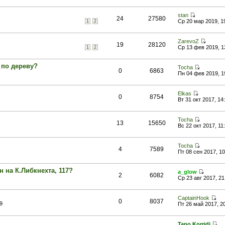
stan
24
27580
Ср 20 мар 2019, 1
1
2
ZarevoZ
19
28120
Ср 13 фев 2019, 1
1
2
 по дереву?
Tocha
0
6863
Пн 04 фев 2019, 1
Elkas
0
8754
Вт 31 окт 2017, 14
Tocha
13
15650
Вс 22 окт 2017, 11
Tocha
4
7589
Пт 08 сен 2017, 10
 на К.Либкнехта, 117?
a_glow
2
6082
Ср 23 авг 2017, 21
CaptainHook
0
8037
9
Пт 26 май 2017, 2
Tano Korridi