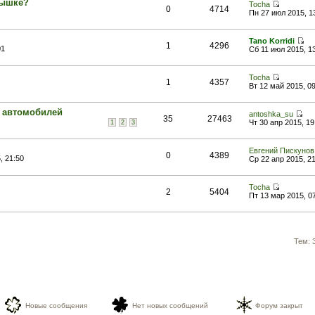
вышке?
Tocha
0
4714
Пн 27 июл 2015, 1
Tano Korridi
1
4296
01
Сб 11 июл 2015, 1
Tocha
1
4357
Вт 12 май 2015, 09
 автомобилей
antoshka_su
35
27463
Чт 30 апр 2015, 19
1
2
3
Евгений Пискунов
0
4389
, 21:50
Ср 22 апр 2015, 2
Tocha
2
5404
Пт 13 мар 2015, 0
Тем: 
Новые сообщения
Нет новых сообщений
Форум закрыт