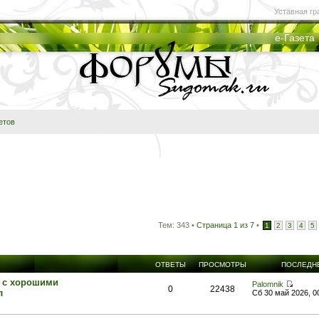
Уставная гр
е-Газета
етов
Тем: 343 •
Страница
1
из
7
•
1
2
3
4
5
ОТВЕТЫ
ПРОСМОТРЫ
ПОСЛЕДН
 с хорошими
Palomnik
0
22438
л
Сб 30 май 2026, 0