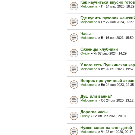
Как научиться вкусно гото
Melpomena
» Пт 14 мар 2025, 18:29
Где купить пуховик женски
Melpomena
» Пт 22 ноя 2024, 02:27
Часы
Melpomena
» Вт 16 ноя 2021, 15:50
Саженцы клубники
Ovidiy
» Чт 07 мар 2024, 14:29
У кого есть Пушкинская ка
Melpomena
» Вт 26 сен 2023, 19:57
Вопрос про уличный экран
Melpomena
» Вс 24 сен 2023, 22:35
Душ или ванна?
Melpomena
» Сб 24 окт 2020, 13:12
Дорогие часы
Ovidiy
» Вс 08 ноя 2020, 20:37
Нужен совет на счет детей
Melpomena
» Чт 22 окт 2020, 00:17