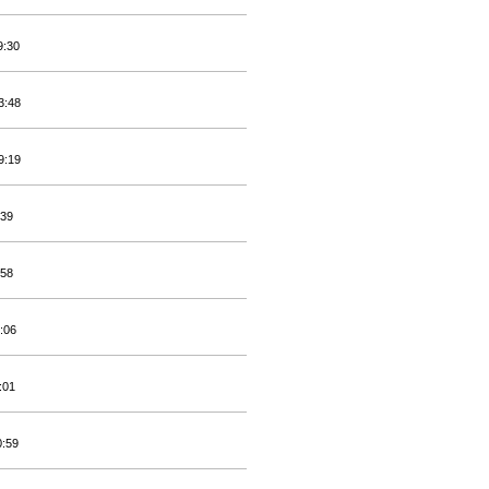
9:30
3:48
9:19
:39
:58
:06
:01
0:59