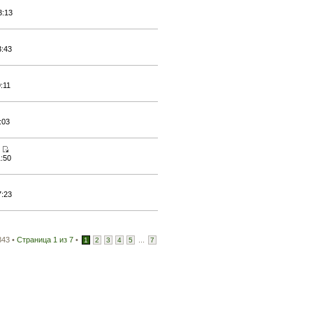
3:13
3:43
:11
:03
1:50
7:23
343 •
Страница
1
из
7
•
...
1
2
3
4
5
7