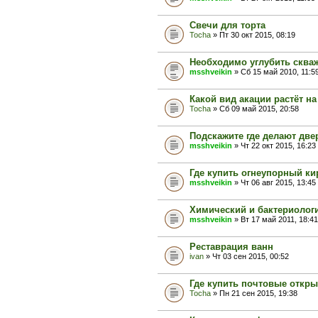
Свечи для торта
Tocha
» Пт 30 окт 2015, 08:19
Необходимо углубить сква
msshveikin
» Сб 15 май 2010, 11:5
Какой вид акации растёт н
Tocha
» Сб 09 май 2015, 20:58
Подскажите где делают две
msshveikin
» Чт 22 окт 2015, 16:23
Где купить огнеупорный к
msshveikin
» Чт 06 авг 2015, 13:45
Химический и бактериолог
msshveikin
» Вт 17 май 2011, 18:41
Реставрация ванн
ivan
» Чт 03 сен 2015, 00:52
Где купить почтовые откр
Tocha
» Пн 21 сен 2015, 19:38