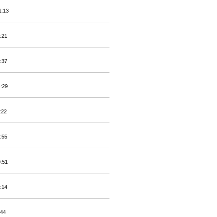
1:13
:21
:37
4:29
:22
:55
0:51
:14
:44