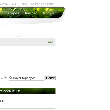
амота
|
FAQ
|
Поиск
|
Связаться с нами
Галерея
Компас
Форум
Вход
...
7
ЕЕ СООБЩЕНИЕ
0:49