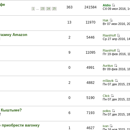
афе
Aldio
363
241584
...
Сб 09 июл 2016, 1
1
23
24
25
Hak
13
11970
Вт 07 июн 2016, 2
газину Amazon
RiantHoff
2
5446
2
Ср 27 апр 2016, 1
RiantHoff
9
11095
Пт 19 фев 2016, 1
Auritius
0
4991
Вт 09 фев 2016, 1
mSlavik
2
4882
Пн 07 дек 2015, 23
Click
0
5190
Пн 07 дек 2015, 22
 в Кыштыме?
pollos
6
7193
2
Пн 07 дек 2015, 18
о приобрести вагонку
ivan
1
4627
Пн 16 ноя 2015, 11