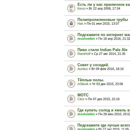
Есть ли у нас приличное к
Kessi
» Вт 22 апр 2008, 17:34
Полипропиленовые трубы
Hak
» Пн 01 июн 2015, 13:07
Подскажите по интернет ма
msshveikin
» Пн 18 апр 2016, 21:3
Пиво стиля Indian Pale Ale
RiantHoff
» Ср 27 авг 2014, 21:35
Совет у соседей.
Auritius
» Вт 09 фев 2016, 18:16
Тёплые полы.
mSlavik
» Чт 03 дек 2015, 23:06
МОТС
Click
» Пн 07 дек 2015, 22:16
Где купить солод и хмель
msshveikin
» Пн 28 июн 2010, 20:0
Подскажите где лучше всег
msshveikin
» Вт 27 окт 2015, 11:05