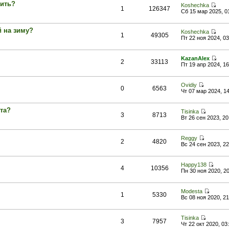
вить?
Koshechka
1
126347
Сб 15 мар 2025, 0
й на зиму?
Koshechka
1
49305
Пт 22 ноя 2024, 03
KazanAlex
2
33113
Пт 19 апр 2024, 16
Ovidiy
0
6563
Чт 07 мар 2024, 1
рта?
Tisinka
3
8713
Вт 26 сен 2023, 20
Reggy
2
4820
Вс 24 сен 2023, 22
Happy138
4
10356
Пн 30 ноя 2020, 2
Modesta
1
5330
Вс 08 ноя 2020, 21
Tisinka
3
7957
Чт 22 окт 2020, 03