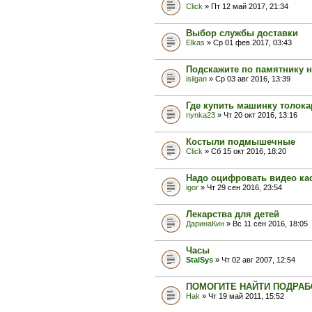
Click
» Пт 12 май 2017, 21:34
Выбор службы доставки
Elkas
» Ср 01 фев 2017, 03:43
Подскажите по памятнику 
isilgan
» Ср 03 авг 2016, 13:39
Где купить машинку толока
nynka23
» Чт 20 окт 2016, 13:16
Костыли подмышечные
Click
» Сб 15 окт 2016, 18:20
Надо оцифровать видео кас
igor
» Чт 29 сен 2016, 23:54
Лекарства для детей
ДаринаКин
» Вс 11 сен 2016, 18:05
Часы
StalSys
» Чт 02 авг 2007, 12:54
ПОМОГИТЕ НАЙТИ ПОДРАБ
Hak
» Чт 19 май 2011, 15:52