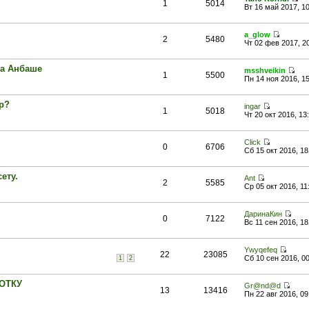
1
5014
Вт 16 май 2017, 1
a_glow
2
5480
Чт 02 фев 2017, 2
на Анбаше
msshveikin
1
5500
Пн 14 ноя 2016, 1
р?
ingar
1
5018
Чт 20 окт 2016, 13
Click
0
6706
Сб 15 окт 2016, 18
ету.
Ant
2
5585
Ср 05 окт 2016, 11
ДаринаКин
0
7122
Вс 11 сен 2016, 18
Ywyqefeq
22
23085
Сб 10 сен 2016, 0
1
2
ОТКУ
Gr@nd@d
13
13416
Пн 22 авг 2016, 09