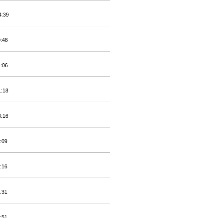
4:39
0:48
4:06
1:18
8:16
:09
:16
:31
:51