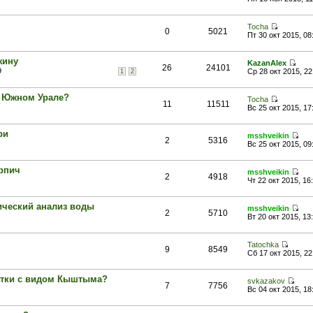
Tocha
0
5021
Пт 30 окт 2015, 08
жину
KazanAlex
26
24101
9
Ср 28 окт 2015, 22
1
2
а Южном Урале?
Tocha
11
11511
Вс 25 окт 2015, 17
ри
msshveikin
2
5316
Вс 25 окт 2015, 09
ирпич
msshveikin
2
4918
Чт 22 окт 2015, 16
ический анализ воды
msshveikin
2
5710
Вт 20 окт 2015, 13
Tatochka
9
8549
Сб 17 окт 2015, 22
ытки с видом Кыштыма?
svkazakov
7
7756
Вс 04 окт 2015, 18