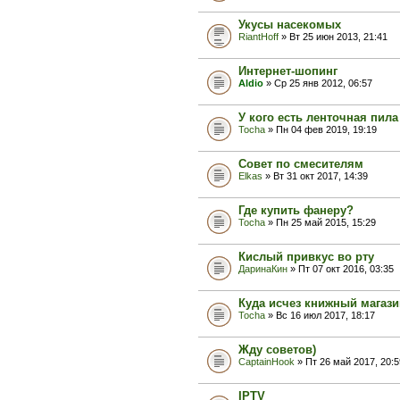
Укусы насекомых
RiantHoff
» Вт 25 июн 2013, 21:41
Интернет-шопинг
Aldio
» Ср 25 янв 2012, 06:57
У кого есть ленточная пила
Tocha
» Пн 04 фев 2019, 19:19
Совет по смесителям
Elkas
» Вт 31 окт 2017, 14:39
Где купить фанеру?
Tocha
» Пн 25 май 2015, 15:29
Кислый привкус во рту
ДаринаКин
» Пт 07 окт 2016, 03:35
Куда исчез книжный магазин
Tocha
» Вс 16 июл 2017, 18:17
Жду советов)
CaptainHook
» Пт 26 май 2017, 20:5
IPTV