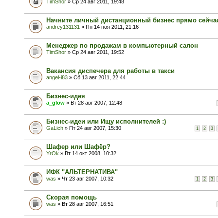
TimShor
» Ср 24 авг 2011, 19:48
Начните личный дистанционный бизнес прямо сейча
andrey131131
» Пн 14 ноя 2011, 21:16
Менеджер по продажам в компьютерный салон
TimShor
» Ср 24 авг 2011, 19:52
Вакансия диспечера для работы в такси
angel-i83
» Сб 13 авг 2011, 22:44
Бизнес-идея
a_glow
» Вт 28 авг 2007, 12:48
Бизнес-идеи или Ищу исполнителей :)
GaLich
» Пт 24 авг 2007, 15:30
1
2
3
Шафер или Шафёр?
YrOk
» Вт 14 окт 2008, 10:32
ИФК "АЛЬТЕРНАТИВА"
was
» Чт 23 авг 2007, 10:32
1
2
3
Скорая помощь
was
» Вт 28 авг 2007, 16:51