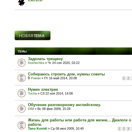
Новая тема
ТЕМЫ
Заделать трещину
Koshechka
» Чт 24 сен 2020, 03:22
Собираюсь строить дом, нужны советы
Роман
» Пт 16 май 2014, 20:08
1
2
Нужен электрик
Tocha
» Сб 22 ноя 2014, 14:08
Обучение разговорному английскому.
DIM
» Вс 08 фев 2009, 15:29
Жизнь для работы или работа для жизни... Диалоги о
работе.
Tano Korridi
» Ср 08 июл 2009, 10:40
1
2
3