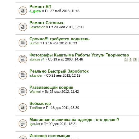
Ремонт БП
a_glow
» Пн 27 май 2013, 11:46
Ремонт Сотовых.
Laskaman
» Пт 20 июл 2012, 17:00
Срочно!!! требуется водитель
Surnet
» Пт 16 ноя 2012, 10:33
Фотографы Кыштыма Работы Услуги Творчество
abricos74
» Ср 19 мар 2008, 14:46
1
2
3
Реально Быстрый Зароботок
iskander
» Сб 21 янв 2012, 12:19
Развивающий коврик
Wanteri
» Вс 25 мар 2012, 11:42
Вебмастер
TimShor
» Пт 16 дек 2011, 23:30
Машинная вышивка на одежде - кто делает?
IgorJet
» Пт 09 дек 2011, 18:21
Инженер системщик