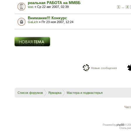
реальная РАБОТА на ММВБ
was
» Ср 22 авг 2007, 02:39
...
1
4
Внимание!!! Конкурс
GaLich
» Пт 23 ноя 2007, 12:24
Новая тема
Новые сообщения
Список форумов
Ярмарка
Мастера и подмастерья
Часо
Powered by
рhрBВ
© 20
Стиль ра