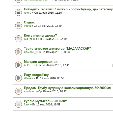
Победить гепатит С можно - софосбувир, даклатасви
roterb
» Ср 21 сен 2016, 11:10
Отдых
Irinna
» Ср 14 сен 2016, 03:49
Кому нужны дрова?
ilya_zz11
» Пн 21 мар 2016, 22:49
Туристическое агентство "МАДАГАСКАР"
Самсон_01
» Пт 19 мар 2010, 00:23
Магазин хороших вин
4EPTЁHOK
» Вс 26 июн 2016, 17:41
Ищу подрабтку
Warrior
» Вс 17 июл 2016, 03:56
Продам Трубу чугунную канализационную 50*2000мм
ssrdimon
» Ср 29 июн 2016, 20:22
куплю музыкальный цент
funk
» Вс 13 мар 2016, 18:59