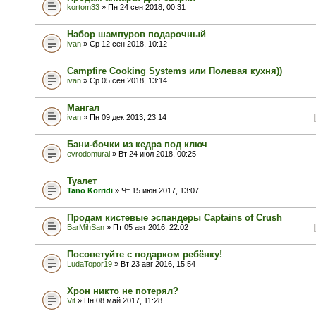
kortom33
» Пн 24 сен 2018, 00:31
Набор шампуров подарочный
ivan
» Ср 12 сен 2018, 10:12
Campfire Cooking Systems или Полевая кухня))
ivan
» Ср 05 сен 2018, 13:14
Мангал
ivan
» Пн 09 дек 2013, 23:14
Бани-бочки из кедра под ключ
evrodomural
» Вт 24 июл 2018, 00:25
Туалет
Tano Korridi
» Чт 15 июн 2017, 13:07
Продам кистевые эспандеры Captains of Crush
BarMihSan
» Пт 05 авг 2016, 22:02
Посоветуйте с подарком ребёнку!
LudaTopor19
» Вт 23 авг 2016, 15:54
Хрон никто не потерял?
Vit
» Пн 08 май 2017, 11:28