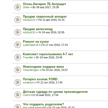
Огонь-Батарея 7Б Антрацит
2Infer
» Вс 09 апр 2017, 23:39
Продам сварочный аппарат
muSya131
» Пн 12 дек 2016, 01:41
Продам велосипед
muSya131
» Чт 24 ноя 2016, 02:05
Ремонт на кухне
LudaTopor19
» Сб 17 сен 2016, 17:24
Комплект горнолыжника 4-7 лет
Traveller
» Вт 19 янв 2016, 23:49
Новогодние подарки жене
TimurStrogov
» Пн 24 окт 2016, 23:57
Потерял колпак FORD
ssrdimon
» Пт 21 окт 2016, 17:45
Детская одежда по ценам производителя
cristl
» Сб 16 май 2015, 17:54
Что подарить родителям?
lady.shinkarenko88
» Чт 15 сен 2016, 02:15