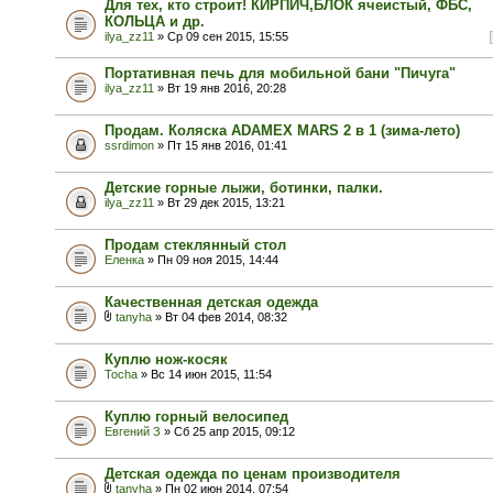
Для тех, кто строит! КИРПИЧ,БЛОК ячеистый, ФБС,
КОЛЬЦА и др.
ilya_zz11
» Ср 09 сен 2015, 15:55
Портативная печь для мобильной бани "Пичуга"
ilya_zz11
» Вт 19 янв 2016, 20:28
Продам. Коляска ADAMEX MARS 2 в 1 (зима-лето)
ssrdimon
» Пт 15 янв 2016, 01:41
Детские горные лыжи, ботинки, палки.
ilya_zz11
» Вт 29 дек 2015, 13:21
Продам стеклянный стол
Еленка
» Пн 09 ноя 2015, 14:44
Качественная детская одежда
tanyha
» Вт 04 фев 2014, 08:32
Куплю нож-косяк
Tocha
» Вс 14 июн 2015, 11:54
Куплю горный велосипед
Евгений З
» Сб 25 апр 2015, 09:12
Детская одежда по ценам производителя
tanyha
» Пн 02 июн 2014, 07:54