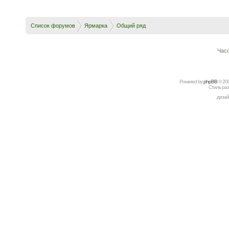
Список форумов
Ярмарка
Общий ряд
Часо
Powered by
рhрBВ
© 20
Стиль ра
дизай