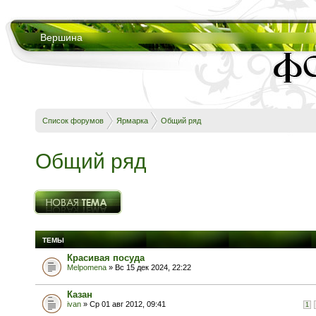
Вершина
Список форумов
Ярмарка
Общий ряд
Общий ряд
Новая тема
ТЕМЫ
Красивая посуда
Melpomena
» Вс 15 дек 2024, 22:22
Казан
ivan
» Ср 01 авг 2012, 09:41
1