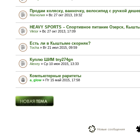
Продам коляску, ванночку, велосипед с ручкой дешев
Магнолия
» Вс 27 окт 2013, 19:32
HEAVY SPORTS – Спортивное питание Озерск, Кышт
Viktor
» Вс 27 окт 2013, 17:09
Есть ли в Кыштыме скорняк?
Tocha
» Вт 21 июл 2015, 09:59
Куплю ШИМ tny274gn
Alexey
» Ср 10 июн 2015, 13:33
Компьютерные раритеты
a_glow
» Пт 15 май 2015, 17:58
Новая тема
Новые сообщения