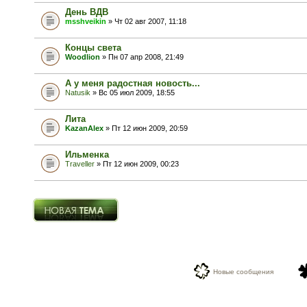
День ВДВ
msshveikin
» Чт 02 авг 2007, 11:18
Концы света
Woodlion
» Пн 07 апр 2008, 21:49
А у меня радостная новость...
Natusik
» Вс 05 июл 2009, 18:55
Лита
KazanAlex
» Пт 12 июн 2009, 20:59
Ильменка
Traveller
» Пт 12 июн 2009, 00:23
Новая тема
Новые сообщения