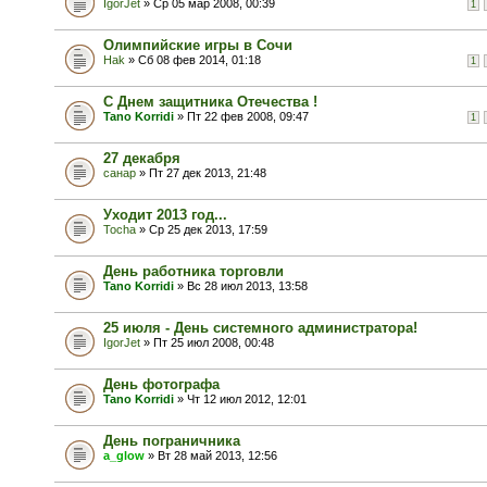
IgorJet
» Ср 05 мар 2008, 00:39
1
Олимпийские игры в Сочи
Hak
» Сб 08 фев 2014, 01:18
1
С Днем защитника Отечества !
Tano Korridi
» Пт 22 фев 2008, 09:47
1
27 декабря
санар
» Пт 27 дек 2013, 21:48
Уходит 2013 год...
Tocha
» Ср 25 дек 2013, 17:59
День работника торговли
Tano Korridi
» Вс 28 июл 2013, 13:58
25 июля - День системного администратора!
IgorJet
» Пт 25 июл 2008, 00:48
День фотографа
Tano Korridi
» Чт 12 июл 2012, 12:01
День пограничника
a_glow
» Вт 28 май 2013, 12:56