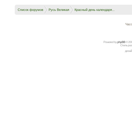
Список форумов
Русь Великая
Красный день календаря...
Часо
Powered by
рhрBВ
© 20
Стиль ра
дизай