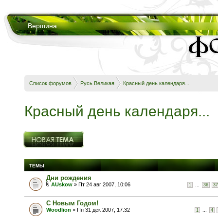
Вершина
Список форумов
Русь Великая
Красный день календаря...
Красный день календаря...
Новая тема
ТЕМЫ
Дни рождения
AUskow
» Пт 24 авг 2007, 10:06
...
1
36
37
С Новым Годом!
Woodlion
» Пн 31 дек 2007, 17:32
...
1
4