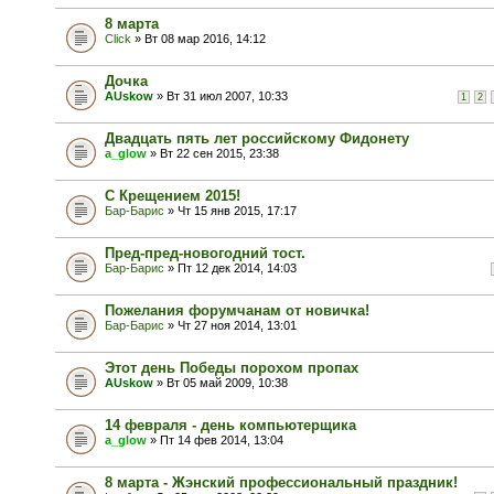
8 марта
Click
» Вт 08 мар 2016, 14:12
Дочка
AUskow
» Вт 31 июл 2007, 10:33
1
2
Двадцать пять лет российскому Фидонету
a_glow
» Вт 22 сен 2015, 23:38
C Крещением 2015!
Бар-Барис
» Чт 15 янв 2015, 17:17
Пред-пред-новогодний тост.
Бар-Барис
» Пт 12 дек 2014, 14:03
Пожелания форумчанам от новичка!
Бар-Барис
» Чт 27 ноя 2014, 13:01
Этот день Победы порохом пропах
AUskow
» Вт 05 май 2009, 10:38
14 февраля - день компьютерщика
a_glow
» Пт 14 фев 2014, 13:04
8 марта - Жэнский профессиональный праздник!