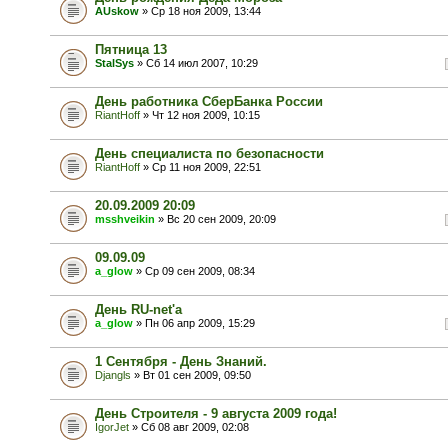
AUskow
» Ср 18 ноя 2009, 13:44
Пятница 13
StalSys
» Сб 14 июл 2007, 10:29
День работника СберБанка России
RiantHoff
» Чт 12 ноя 2009, 10:15
День специалиста по безопасности
RiantHoff
» Ср 11 ноя 2009, 22:51
20.09.2009 20:09
msshveikin
» Вс 20 сен 2009, 20:09
09.09.09
a_glow
» Ср 09 сен 2009, 08:34
День RU-net'a
a_glow
» Пн 06 апр 2009, 15:29
1 Сентября - День Знаний.
Djangls
» Вт 01 сен 2009, 09:50
День Строителя - 9 августа 2009 года!
IgorJet
» Сб 08 авг 2009, 02:08