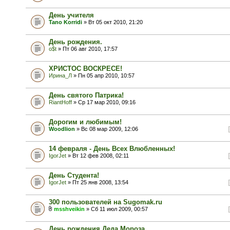
День учителя
Tano Korridi
» Вт 05 окт 2010, 21:20
День рождения.
o$t
» Пт 06 авг 2010, 17:57
ХРИСТОС ВОСКРЕСЕ!
Ирина_Л
» Пн 05 апр 2010, 10:57
День святого Патрика!
RiantHoff
» Ср 17 мар 2010, 09:16
Дорогим и любимым!
Woodlion
» Вс 08 мар 2009, 12:06
14 февраля - День Всех Влюбленных!
IgorJet
» Вт 12 фев 2008, 02:11
День Студента!
IgorJet
» Пт 25 янв 2008, 13:54
300 пользователей на Sugomak.ru
msshveikin
» Сб 11 июл 2009, 00:57
День рождения Деда Мороза