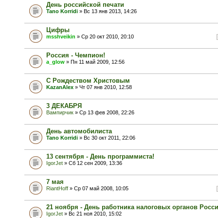
День российской печати
Tano Korridi
» Вс 13 янв 2013, 14:26
Цифры
msshveikin
» Ср 20 окт 2010, 20:10
Россия - Чемпион!
a_glow
» Пн 11 май 2009, 12:56
C Рождеством Христовым
KazanAlex
» Чт 07 янв 2010, 12:58
3 ДЕКАБРЯ
Вампирчик
» Ср 13 фев 2008, 22:26
День автомобилиста
Tano Korridi
» Вс 30 окт 2011, 22:06
13 сентября - День программиста!
IgorJet
» Сб 12 сен 2009, 13:36
7 мая
RiantHoff
» Ср 07 май 2008, 10:05
21 ноября - День работника налоговых органов Росс
IgorJet
» Вс 21 ноя 2010, 15:02