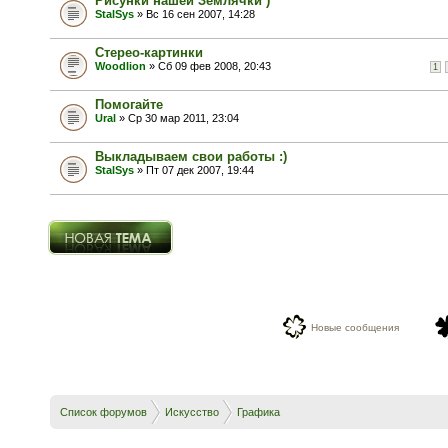
Рисунки нашей Землячки )
StalSys
» Вс 16 сен 2007, 14:28
Стерео-картинки
Woodlion
» Сб 09 фев 2008, 20:43
1
Помогайте
Ural
» Ср 30 мар 2011, 23:04
Выкладываем свои работы :)
StalSys
» Пт 07 дек 2007, 19:44
Новая тема
Новые сообщения
Список форумов
Искусство
Графика