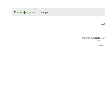
Список форумов
Ярмарка
Часо
Powered by
рhрBВ
© 20
Стиль ра
дизай