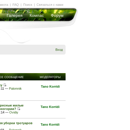
амота
|
FAQ
|
Поиск
|
Связаться с нами
Галерея
Компас
Форум
Вход
ЕЕ СООБЩЕНИЕ
МОДЕРАТОРЫ
ну
Tano Korridi
4:11 —
Palomnik
ересные жилые
Tano Korridi
рногории?
2:14 —
Ovidiy
я уборки тротуаров
Tano Korridi