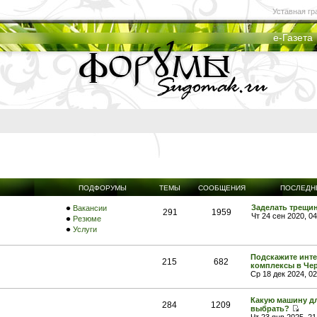
Уставная гр
е-Газета
ПОДФОРУМЫ
ТЕМЫ
СООБЩЕНИЯ
ПОСЛЕДН
Заделать трещи
Вакансии
291
1959
Чт 24 сен 2020, 0
Резюме
Услуги
Подскажите инт
215
682
комплексы в Че
Ср 18 дек 2024, 0
Какую машину дл
284
1209
выбрать?