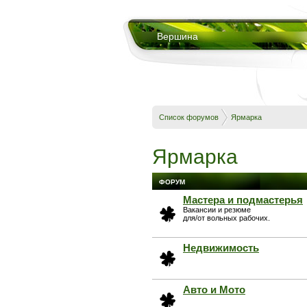
Вершина
Список форумов
Ярмарка
Ярмарка
ФОРУМ
Мастера и подмастерья
Вакансии и резюме
для/от вольных рабочих.
Недвижимость
Авто и Мото