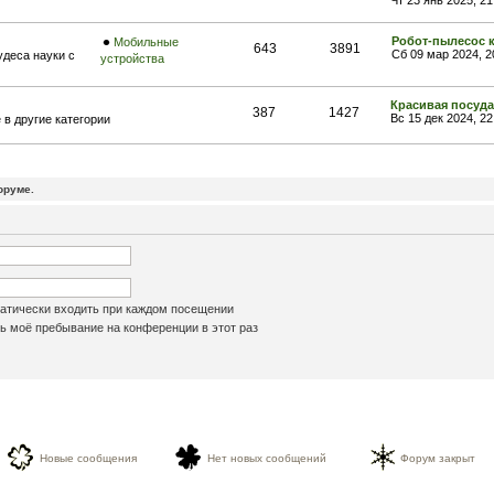
Чт 23 янв 2025, 2
Робот-пылесос 
Мобильные
643
3891
Сб 09 мар 2024, 
удеса науки с
устройства
Красивая посуда
387
1427
Вс 15 дек 2024, 2
в другие категории
оруме.
атически входить при каждом посещении
 моё пребывание на конференции в этот раз
Новые сообщения
Нет новых сообщений
Форум закрыт