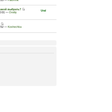
1:03 —
Palomnik
какой выбрать?
Ural
20:01 —
Ovidiy
2:52 —
Koshechka