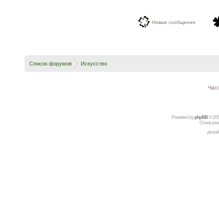
Новые сообщения
Список форумов
Искусство
Часо
Powered by
рhрBВ
© 20
Стиль ра
дизай