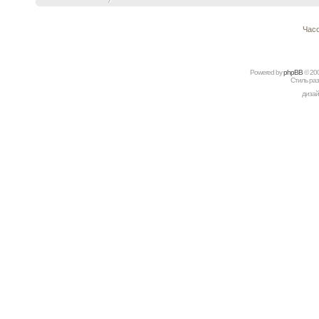
Часо
Powered by
рhрBВ
© 20
Стиль ра
дизай