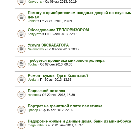
Капууста
» Ср 09 окт 2013, 20:19
Помогу с приобретением входных дверей по вкусны
ценам
vobler
» Пт 27 сен 2013, 20:09
Обследование ТЕПЛОВИЗОРОМ
Капууста
» Пн 16 сен 2013, 22:12
Услуги ЭКСКАВАТОРА
Nivavod bs
» Вс 08 сен 2013, 20:17
Требуется прошивка микроконтроллера
Tocha
» Сб 07 сен 2013, 09:53
Ремонт сумок. Где в Кыштыме?
tAleks
» Пт 30 авг 2013, 13:35
Подвесной потолок
roodme
» Сб 22 июн 2013, 18:39
Портрет на гранитной плите памятника
Гравёр
» Ср 15 авг 2012, 22:56
Недорогие жилые и дачные дома, бани из мини-бруса
magnumhaus
» Вс 01 май 2011, 16:37