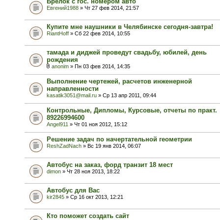
Брелок с гос. номером авто
Евгений1988
» Чт 27 фев 2014, 21:57
Купите мне наушники в Челябинске сегодня-завтра!
RiantHoff
» Сб 22 фев 2014, 10:55
тамада и диджей проведут свадьбу, юбилей, день
рождения
anonim
» Пн 03 фев 2014, 14:35
Выполнение чертежей, расчетов инженерной
направленности
kasatik3051@mail.ru
» Ср 13 апр 2011, 09:44
Контрольные, Дипломы, Курсовые, отчеты по практ.
89226994600
Angel911
» Чт 01 ноя 2012, 15:12
Решение задач по начертательной геометрии
ReshZadNach
» Вс 19 янв 2014, 06:07
Автобус на заказ, форд транзит 18 мест
dimon
» Чт 28 ноя 2013, 18:22
Автобус для Вас
kir2845
» Ср 16 окт 2013, 12:21
Кто поможет создать сайт