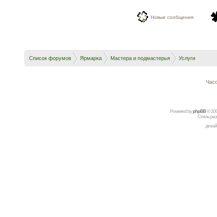
Новые сообщения
Список форумов
Ярмарка
Мастера и подмастерья
Услуги
Часо
Powered by
рhрBВ
© 20
Стиль ра
дизай