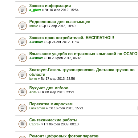
Защита информации
a_glow
» Вт 10 июл 2012, 15:54
Родословная для кыштымцев
InnaV
» Ср 17 апр 2013, 18:49
Защита прав потребителей. БЕСПЛАТНО!!!
AUskow
» Ср 24 окт 2012, 11:37
Взыскание ущерба со страховых компаний по ОСАГО
AUskow
» Пн 20 фев 2012, 06:48
Златоуст-Газель грузоперевозки. Доставка грузов по
области
itorro
» Вс 17 мар 2013, 23:56
Бухучет для ип/ооо
Anita
» Пт 08 мар 2013, 23:21
Перекатка микросхем
Laskaman
» Сб 16 фев 2013, 15:21
Сантехнические работы
Сергей
» Пт 06 фев 2009, 00:10
Ремонт цифровых фотоаппаратов