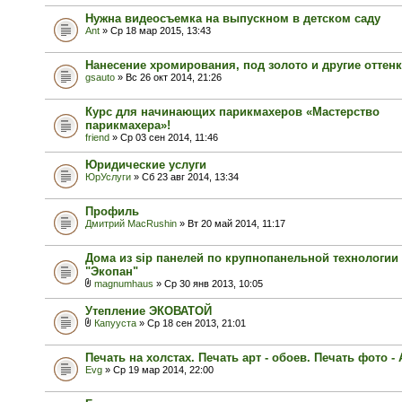
Нужна видеосъемка на выпускном в детском саду
Ant
» Ср 18 мар 2015, 13:43
Нанесение хромирования, под золото и другие оттенк
gsauto
» Вс 26 окт 2014, 21:26
Курс для начинающих парикмахеров «Мастерство
парикмахера»!
friend
» Ср 03 сен 2014, 11:46
Юридические услуги
ЮрУслуги
» Сб 23 авг 2014, 13:34
Профиль
Дмитрий MacRushin
» Вт 20 май 2014, 11:17
Дома из sip панелей по крупнопанельной технологии
"Экопан"
magnumhaus
» Ср 30 янв 2013, 10:05
Утепление ЭКОВАТОЙ
Капууста
» Ср 18 сен 2013, 21:01
Печать на холстах. Печать арт - обоев. Печать фото - 
Evg
» Ср 19 мар 2014, 22:00