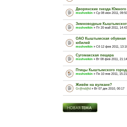
Дворянские гнезда Южного
msshveikin
» Ср 08 июн 2011, 09:5
Земноводные Кыштымского 
msshveikin
» Пт 20 май 2011, 14:4
ОАО Кыштымская обувная ф
юбилей
msshveikin
» Сб 12 фев 2011, 13:1
Сугомакская пещера
msshveikin
» Вт 08 фев 2011, 21:1
Птицы Кыштымского городс
msshveikin
» Пн 10 янв 2011, 15:21
Живём на вулкане?
Gr@nd@d
» Вт 07 дек 2010, 00:17
Новая тема