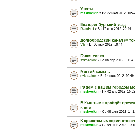
Ушаты
msshveikin
» Вс 22 июл 2012, 10:4
Екатеринбургский уезд
RiantHoff
» Вс 17 июн 2012, 22:46
Долгобродский канал @ то
Vils
» Вт 05 июн 2012, 19:44
Голая сопка
svkazakov
» Вс 08 апр 2012, 10:54
Мягкий камень
svkazakov
» Вт 14 фев 2012, 10:49
Рядом с нашим городом мо
msshveikin
» Пн 02 апр 2012, 15:0
В Кыштыме пройдёт презен
книги
msshveikin
» Ср 08 фев 2012, 14:1
К красотам империи отнес
msshveikin
» Сб 04 фев 2012, 10:1