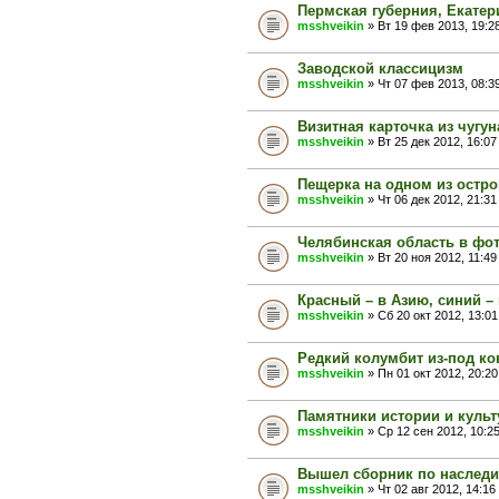
Пермская губерния, Екате
msshveikin
» Вт 19 фев 2013, 19:2
Заводской классицизм
msshveikin
» Чт 07 фев 2013, 08:3
Визитная карточка из чугун
msshveikin
» Вт 25 дек 2012, 16:07
Пещерка на одном из остр
msshveikin
» Чт 06 дек 2012, 21:31
Челябинская область в фо
msshveikin
» Вт 20 ноя 2012, 11:49
Красный – в Азию, синий –
msshveikin
» Сб 20 окт 2012, 13:01
Редкий колумбит из-под ко
msshveikin
» Пн 01 окт 2012, 20:20
Памятники истории и культ
msshveikin
» Ср 12 сен 2012, 10:2
Вышел сборник по насле
msshveikin
» Чт 02 авг 2012, 14:16