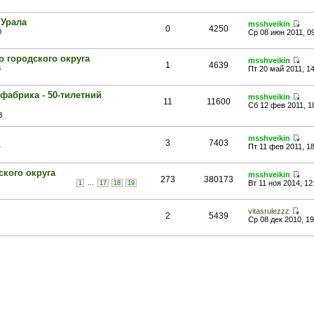
 Урала
msshveikin
0
4250
0
Ср 08 июн 2011, 0
городского округа
msshveikin
1
4639
3
Пт 20 май 2011, 1
абрика - 50-тилетний
msshveikin
11
11600
Сб 12 фев 2011, 1
8
msshveikin
3
7403
4
Пт 11 фев 2011, 1
кого округа
msshveikin
273
380173
...
Вт 11 ноя 2014, 12
1
17
18
19
vitasrulezzz
2
5439
Ср 08 дек 2010, 19