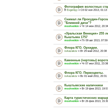
Фотография волостных ста
Evgeniyy
» Сб 02 ноя 2013, 01:13
Снимал ли Прокудин-Горск
"Ближней дачи"?
msshveikin
» Чт 14 июн 2012, 20:3
«Уральская Венеция» 255 л
Кыштыма 1757
msshveikin
» Пт 09 авг 2013, 07:59
Флора КГО. Орхидеи.
svkazakov
» Вт 29 май 2012, 20:38
Каменные (чертовы) ворот
msshveikin
» Чт 07 июл 2011, 23:38
Флора КГО. Первоцветы.
svkazakov
» Вс 01 май 2011, 20:31
Кыштымские наличники
msshveikin
» Вт 19 фев 2013, 19:5
Карта туристических марш
msshveikin
» Вт 26 фев 2013, 15:3