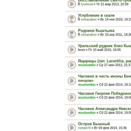
Восстановление Свято-Тро
Izumrud
» Чт 21 мар 2013, 22:59
Углубление в скале
svkazakov
» Вс 14 ноя 2010, 19:2
Родники Кыштыма
svkazakov
» Вс 10 апр 2011, 18:3
Уральский рудник близ К
feoni » Пт 15 май 2015, 16:05
Ящерицы (лат. Lacertilia, ра
msshveikin
» Ср 27 июн 2012, 21:3
Часовня в честь иконы Бо
печали»
msshveikin
» Сб 22 фев 2014, 19:1
Часовня Георгия Победоно
msshveikin
» Сб 22 фев 2014, 19:0
Часовня Александра Невск
msshveikin
» Сб 22 фев 2014, 19:0
Остров Бышный
roman74
» Вт 04 фев 2014, 15:36