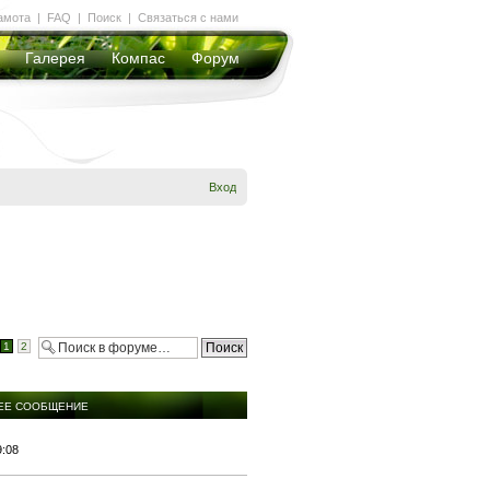
амота
|
FAQ
|
Поиск
|
Связаться с нами
Галерея
Компас
Форум
Вход
1
2
ЕЕ СООБЩЕНИЕ
9:08