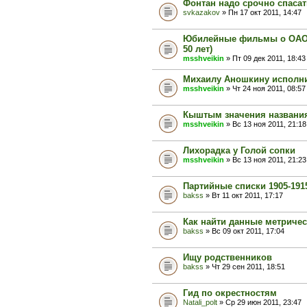
Фонтан надо срочно спасат
svkazakov
» Пн 17 окт 2011, 14:47
Юбилейные фильмы о ОАО Ра
50 лет)
msshveikin
» Пт 09 дек 2011, 18:43
Михаилу Аношкину исполни
msshveikin
» Чт 24 ноя 2011, 08:57
Кыштым значения названи
msshveikin
» Вс 13 ноя 2011, 21:18
Лихорадка у Голой сопки
msshveikin
» Вс 13 ноя 2011, 21:23
Партийные списки 1905-191
bakss
» Вт 11 окт 2011, 17:17
Как найти данные метричес
bakss
» Вс 09 окт 2011, 17:04
Ищу родственников
bakss
» Чт 29 сен 2011, 18:51
Гид по окрестностям
Natali_polt
» Ср 29 июн 2011, 23:47