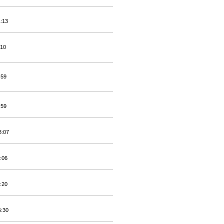
1:13
:10
:59
:59
8:07
:06
:20
5:30