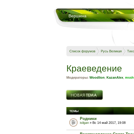
Вершина
Список форумов
Русь Великая
Тих
Краеведение
Модераторы:
Woodlion
,
KazanAlex
,
msshv
Новая тема
ТЕМЫ
Родники
isilgan
» Вс 14 май 2017, 19:08