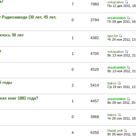
ь!
svkazakov
7
7960
Пн 12 дек 2011, 18
диозаводе (30 лет, 45 лет,
msshveikin
0
3794
Пт 09 дек 2011, 18
лось 90 лет
IgorJet
1
4382
Чт 24 ноя 2011, 13
я
svkazakov
1
4705
Вс 13 ноя 2011, 21
msshveikin
0
4520
Вс 13 ноя 2011, 21
5 годы
bakss
2
5414
Ср 19 окт 2011, 12
ких книг 1881 года?
msshveikin
1
4457
Вс 09 окт 2011, 20
bakss
0
3968
Чт 29 сен 2011, 18
Natali_polt
4
6350
Вт 05 июл 2011, 02