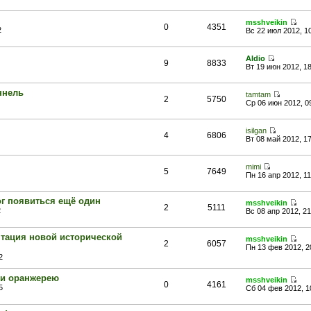
msshveikin
0
4351
2
Вс 22 июл 2012, 1
Aldio
9
8833
Вт 19 июн 2012, 1
ннель
tamtam
2
5750
Ср 06 июн 2012, 0
isilgan
4
6806
Вт 08 май 2012, 1
mimi
5
7649
Пн 16 апр 2012, 11
г появиться ещё один
msshveikin
2
5111
2
Вс 08 апр 2012, 21
тация новой исторической
msshveikin
2
6057
Пн 13 фев 2012, 2
2
ли оранжерею
msshveikin
0
4161
5
Сб 04 фев 2012, 1