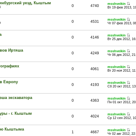
ринбургский уезд, Кыштым
msshveikin
0
4740
8
Вт 19 фев 2013, 1
msshveikin
0
4531
9
Чт 07 фев 2013, 0
а
msshveikin
0
4146
Вт 25 дек 2012, 16
овов Иртяша
msshveikin
0
4249
Чт 06 дек 2012, 21
тографиях
msshveikin
0
4061
Вт 20 ноя 2012, 11
 в Европу
msshveikin
0
4193
Сб 20 окт 2012, 13
вша экскаватора
msshveikin
0
4363
Пн 01 окт 2012, 20
уры - г. Кыштым
msshveikin
0
4024
5
Ср 12 сен 2012, 1
дию Кыштыма
msshveikin
1
4667
Чт 02 авг 2012, 22