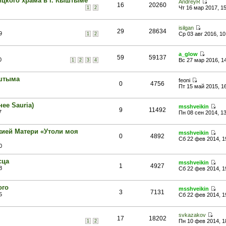
ицкого храма в г. Кыштыме
AndreyR
16
20260
Чт 16 мар 2017, 1
1
2
isilgan
29
28634
9
Ср 03 авг 2016, 10
1
2
a_glow
59
59137
0
Вс 27 мар 2016, 1
1
2
3
4
ыштыма
feoni
0
4756
Пт 15 май 2015, 1
нее Sauria)
msshveikin
9
11492
7
Пн 08 сен 2014, 1
жией Матери «Утоли моя
msshveikin
0
4892
Сб 22 фев 2014, 1
0
сца
msshveikin
1
4927
8
Сб 22 фев 2014, 1
ого
msshveikin
3
7131
5
Сб 22 фев 2014, 1
svkazakov
17
18202
Пн 10 фев 2014, 1
1
2