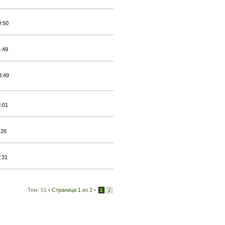
9:50
4:49
8:49
8:01
:26
:31
Тем: 51 •
Страница
1
из
2
•
1
2