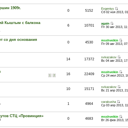
ршин 1909г.
Evgeniyy
0
5152
Сб 02 ноя 2013, 0
ий Кыштым с балкона
again
6
10701
Пт 30 авг 2013, 11
4
ет со дня основания
msshveikin
0
4530
Пт 09 авг 2013, 07
svkazakov
14
17372
Вс 04 авг 2013, 17
а
msshveikin
16
22409
Ср 24 июл 2013, 1
1
2
svkazakov
10
15171
Вс 21 апр 2013, 21
varakusha
1
4964
7
Ср 03 апр 2013, 11
рутов СТЦ «Провинция»
msshveikin
0
4683
0
Вт 26 фев 2013, 1