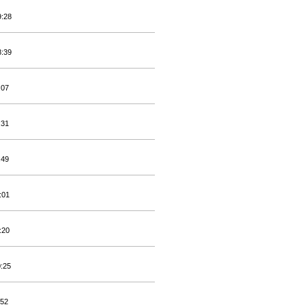
9:28
8:39
:07
:31
:49
:01
:20
0:25
:52