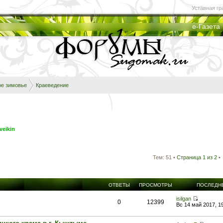
Уставная гр
е-Газета
ое зимовье
Краеведение
eikin
Тем: 51 •
Страница
1
из
2
•
ОТВЕТЫ
ПРОСМОТРЫ
ПОСЛЕДН
isilgan
0
12399
Вс 14 май 2017, 1