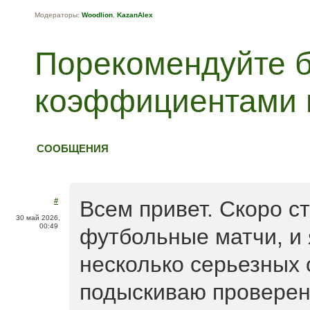
Модераторы:
Woodlion
,
KazanAlex
Порекомендуйте 
коэффициентами 
СООБЩЕНИЯ
#
Всем привет. Скоро с
30 май 2026,
00:49
футбольные матчи, и
несколько серьезных 
подыскиваю проверен