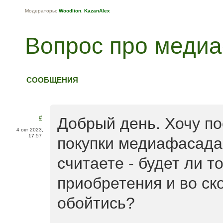
Модераторы:
Woodlion
,
KazanAlex
Вопрос про меди
СООБЩЕНИЯ
#
Добрый день. Хочу по
4 окт 2023,
17:57
покупки медиафасада 
считаете - будет ли то
приобретения и во ск
обойтись?