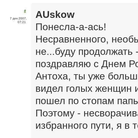
AUskow
#
7 дек 2007,
07:21
Понесла-а-ась!
Несравненного, необы
не...буду продолжат
поздравляю с Днем Р
Антоха, ты уже больш
видел голых женщин и
пошел по стопам пап
Поэтому - несворачив
избранного пути, я в 